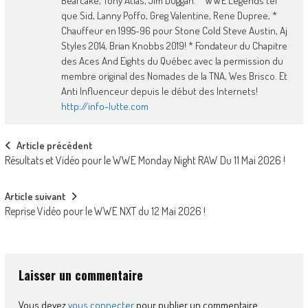
Beafcake, Tony Atlas, Jim Duggan. * WWE Legends tel
que Sid, Lanny Poffo, Greg Valentine, Rene Dupree, *
Chauffeur en 1995-96 pour Stone Cold Steve Austin, Aj
Styles 2014, Brian Knobbs 2019! * Fondateur du Chapitre
des Aces And Eights du Québec avec la permission du
membre original des Nomades de la TNA, Wes Brisco. Et
Anti Influenceur depuis le début des Internets!
http://info-lutte.com
Post
Article précédent
Résultats et Vidéo pour le WWE Monday Night RAW Du 11 Mai 2026 !
navigation
Article suivant
Reprise Vidéo pour le WWE NXT du 12 Mai 2026 !
Laisser un commentaire
Vous devez
vous connecter
pour publier un commentaire.