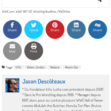
WWE.com, WWE NXT (X), WrestlingHeadlines, F4WOnline.
Share
Tweet
Share
Share
Share
Mail
Print
Taggé
EVIL
Kelani Jordan
Nakara
Noam Dar
Jason Descôteaux
* Co-fondateur Info-Lutte.com président depuis 2001!
* Dans le Pro Wrestling depuis 1995. * Manager depuis
1997, donc pour ou contre plusieurs WWE Hall of Famer
comme Abdulah the Butcher, Honcky Ton Man, Brutus