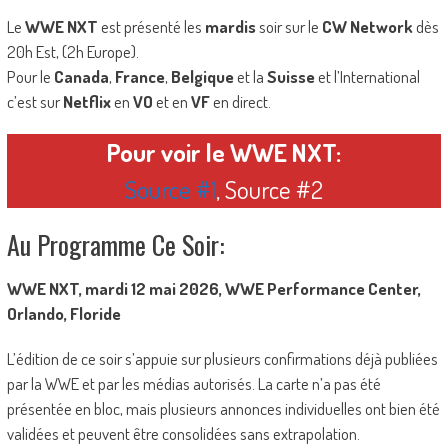
Le
WWE NXT
est présenté les
mardis
soir sur le
CW Network
dès
20h Est, (2h Europe).
Pour le
Canada
,
France
,
Belgique
et la
Suisse
et l’International
c’est sur
Netflix
en
VO
et en
VF
en direct.
Pour voir le WWE NXT:
Source #1
, Source #2
Au Programme Ce Soir:
WWE NXT, mardi 12 mai 2026, WWE Performance Center,
Orlando, Floride
L’édition de ce soir s’appuie sur plusieurs confirmations déjà publiées
par la WWE et par les médias autorisés. La carte n’a pas été
présentée en bloc, mais plusieurs annonces individuelles ont bien été
validées et peuvent être consolidées sans extrapolation.