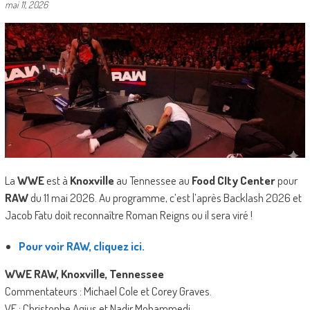
mai 11, 2026
La
WWE
est à
Knoxville
au Tennessee au
Food CIty Center
pour
RAW
du 11 mai 2026. Au programme, c’est l’après Backlash 2026 et
Jacob Fatu doit reconnaître Roman Reigns ou il sera viré !
Pour voir RAW, cliquez ici.
WWE RAW, Knoxville, Tennessee
Commentateurs : Michael Cole et Corey Graves.
VF : Christophe Agius et Nadir Mohammedi.