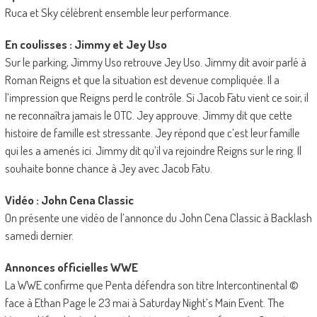
Ruca et Sky célèbrent ensemble leur performance.
En coulisses : Jimmy et Jey Uso
Sur le parking, Jimmy Uso retrouve Jey Uso. Jimmy dit avoir parlé à
Roman Reigns et que la situation est devenue compliquée. Il a
l’impression que Reigns perd le contrôle. Si Jacob Fatu vient ce soir, il
ne reconnaîtra jamais le OTC. Jey approuve. Jimmy dit que cette
histoire de famille est stressante. Jey répond que c’est leur famille
qui les a amenés ici. Jimmy dit qu’il va rejoindre Reigns sur le ring. Il
souhaite bonne chance à Jey avec Jacob Fatu.
Vidéo : John Cena Classic
On présente une vidéo de l’annonce du John Cena Classic à Backlash
samedi dernier.
Annonces officielles WWE
La WWE confirme que Penta défendra son titre Intercontinental ©
face à Ethan Page le 23 mai à Saturday Night’s Main Event. The