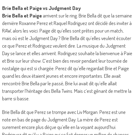
Brie Bella et Paige vs Judgment Day
Brie Bella et Paige
arrivent sur le ring. Brie Bella dit que la semaine
dernière Roxanne Perez et Raquel Rodriguez ont décidé des inviter à
RAW, alors les voici. Paige dit qu’elles sont prêtes pour un match,
mais où est le Judgment Day ? Brie Bella dit qu’elles veulent écouter
ce que Perez et Rodriguez veulent dire. La musique du Judgment
Day se lance et elles arrivent. Rodriguez souhaite la bienvenue à Paie
et Brie sur leur show. C’est bien des revoir pendant leur tournée de
nostalgie qui est si chargée. Perez dit qu’elle regardait Brie et Paige
quand les deux étaient jeunes et encore importantes. Elle avait
rencontré Brie Bella par le passé, Brie lui avait dit qu’elle allait
transporter l’héritage des Bella Twins. Mais c’est gênant de mettre la
barre si basse.
Brie Bella dit que Perez se trompe avec Liv Morgan. Perez est une
note en bas de page du Judgment Day. La mère de Perez est
surement encore plus déçue qu’elle en la voyant aujourd’hui.
Rodriguez dit qu’il y a Paige qui se fait donner un million de chances