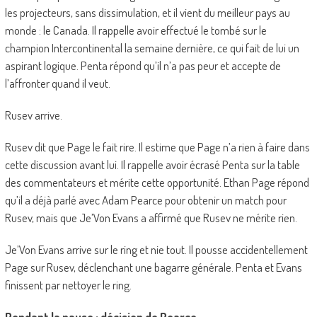
les projecteurs, sans dissimulation, et il vient du meilleur pays au
monde : le Canada. Il rappelle avoir effectué le tombé sur le
champion Intercontinental la semaine dernière, ce qui fait de lui un
aspirant logique. Penta répond qu’il n’a pas peur et accepte de
l’affronter quand il veut.
Rusev arrive.
Rusev dit que Page le fait rire. Il estime que Page n’a rien à faire dans
cette discussion avant lui. Il rappelle avoir écrasé Penta sur la table
des commentateurs et mérite cette opportunité. Ethan Page répond
qu’il a déjà parlé avec Adam Pearce pour obtenir un match pour
Rusev, mais que Je’Von Evans a affirmé que Rusev ne mérite rien.
Je’Von Evans arrive sur le ring et nie tout. Il pousse accidentellement
Page sur Rusev, déclenchant une bagarre générale. Penta et Evans
finissent par nettoyer le ring.
Pendant la pause : décision de Pearce