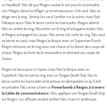
un Headbutt. Fatu dit que Reigns voulait le voir pour le reconnaître,
non ! Reigns devra lui infliger sa reconnaissance s’il le veut. Fatu se
dirige vers le ring. Jimmy Uso veut l’arrêter sur la scène, mais Faut
l’attaque aussi ! Fatu le lance contre les barricades. Reigns attend
Fatu au centre du ring. Fatu entre sur le ring et la bagarre éclate. Fatu
et Reigns échangent les coups. Fatu arrive à le sortir du ring. Fatu veut
se lancer en saut, mais Reigns le bloque avec un Superman Punch.
Reigns retourne sur le ring avec une chaise et lui donne des coups de
chaise. Reigns lui hurle de le reconnaître en donnant ses coups de
chaise.
Reigns se lance pour un Spear, mais Fatu le bloque avec un
Superkick. Fatu le sort du ring avec un Tongan Death Grip. Fatu le
lance contre les barricades et le poteau en demandant ce qu’il doit
reconnaître. Fatu arrive à faire un
Powerbomb à Reigns à travers
la table de commentateurs
! Fatu applique son Tongan Death Grip
sur Reigns. Les officiels veulent arrêter Fatu, mais il n’arrête pas.