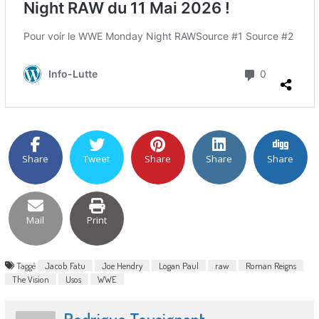
Share
Tweet
Share
Share
Share
Mail
Print
Taggé
Jacob Fatu
Joe Hendry
Logan Paul
raw
Roman Reigns
The Vision
Usos
WWE