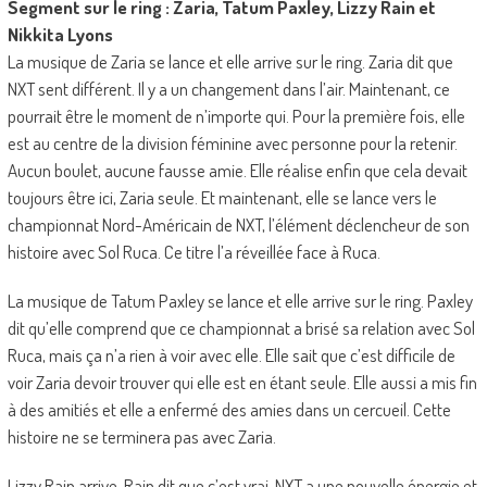
Segment sur le ring : Zaria, Tatum Paxley, Lizzy Rain et
Nikkita Lyons
La musique de Zaria se lance et elle arrive sur le ring. Zaria dit que
NXT sent différent. Il y a un changement dans l’air. Maintenant, ce
pourrait être le moment de n’importe qui. Pour la première fois, elle
est au centre de la division féminine avec personne pour la retenir.
Aucun boulet, aucune fausse amie. Elle réalise enfin que cela devait
toujours être ici, Zaria seule. Et maintenant, elle se lance vers le
championnat Nord-Américain de NXT, l’élément déclencheur de son
histoire avec Sol Ruca. Ce titre l’a réveillée face à Ruca.
La musique de Tatum Paxley se lance et elle arrive sur le ring. Paxley
dit qu’elle comprend que ce championnat a brisé sa relation avec Sol
Ruca, mais ça n’a rien à voir avec elle. Elle sait que c’est difficile de
voir Zaria devoir trouver qui elle est en étant seule. Elle aussi a mis fin
à des amitiés et elle a enfermé des amies dans un cercueil. Cette
histoire ne se terminera pas avec Zaria.
Lizzy Rain arrive. Rain dit que c’est vrai, NXT a une nouvelle énergie et