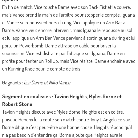
En fin de match, Vice touche Dame avec son Back Fist et la couvre,
mais Vance prend la main de l’arbitre pour stopper le compte. Iguana
et Vance se repoussent hors du ring. Vice applique un Arm Bar à
Dame, Vance veut encore intervenir, mais Iguana le repousse au sol
et lui applique un Arm Bar. Vance parvient à sortir Iguana du ring et lui
porte un Powerbomb. Dame attrape un câble pour briser la
soumission. Vice est distraite par l’attaque sur Iguana, Dame en
profite pour tenter un Roll Up, mais Vice résiste. Dame enchaîne avec
un Running Knee pour le compte de trois.
Gagnants :
Izzi Dame et Niko Vance
Segment en coulisses : Tavion Heights, Myles Borne et
Robert Stone
Tavion Heights discute avec Myles Borne. Heights est en colère,
puisque Hendrix lui a coûté son match contre Tony D’Angelo ce soir.
Borne dit que c’est peut-être une bonne chose. Heights répond qu’il
n’a pas besoin d’entendre ça. Borne ajoute que Heights aura le