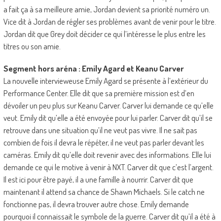
a fait ça à sa meilleure amie, Jordan devient sa priorité numéro un.
Vice dit à Jordan de régler ses problèmes avant de venir pour le titre.
Jordan dit que Grey doit décider ce qui l’intéresse le plus entre les
titres ou son amie.
Segment hors aréna : Emily Agard et Keanu Carver
La nouvelle intervieweuse Emily Agard se présente à l’extérieur du
Performance Center. Elle dit que sa première mission est d’en
dévoiler un peu plus sur Keanu Carver. Carver lui demande ce qu’elle
veut. Emily dit qu’elle a été envoyée pour lui parler. Carver dit qu’il se
retrouve dans une situation qu’il ne veut pas vivre. Il ne sait pas
combien de fois il devra le répéter, il ne veut pas parler devant les
caméras. Emily dit qu’elle doit revenir avec des informations. Elle lui
demande ce qui le motive à venir à NXT. Carver dit que c’est l’argent.
Il est ici pour être payé, il a une famille à nourrir. Carver dit que
maintenant il attend sa chance de Shawn Michaels. Si le catch ne
fonctionne pas, il devra trouver autre chose. Emily demande
pourquoi il connaissait le symbole de la guerre. Carver dit qu’il a été à