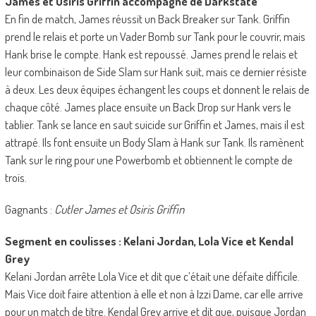
James et Osiris Griffin accompagné de Darkstate
En fin de match, James réussit un Back Breaker sur Tank. Griffin
prend le relais et porte un Vader Bomb sur Tank pour le couvrir, mais
Hank brise le compte. Hank est repoussé. James prend le relais et
leur combinaison de Side Slam sur Hank suit, mais ce dernier résiste
à deux. Les deux équipes échangent les coups et donnent le relais de
chaque côté. James place ensuite un Back Drop sur Hank vers le
tablier. Tank se lance en saut suicide sur Griffin et James, mais il est
attrapé. Ils font ensuite un Body Slam à Hank sur Tank. Ils ramènent
Tank sur le ring pour une Powerbomb et obtiennent le compte de
trois.
Gagnants :
Cutler James et Osiris Griffin
Segment en coulisses : Kelani Jordan, Lola Vice et Kendal
Grey
Kelani Jordan arrête Lola Vice et dit que c’était une défaite difficile.
Mais Vice doit faire attention à elle et non à Izzi Dame, car elle arrive
pour un match de titre. Kendal Grey arrive et dit que, puisque Jordan