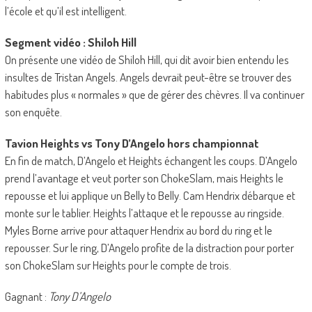
l’école et qu’il est intelligent.
Segment vidéo : Shiloh Hill
On présente une vidéo de Shiloh Hill, qui dit avoir bien entendu les
insultes de Tristan Angels. Angels devrait peut-être se trouver des
habitudes plus « normales » que de gérer des chèvres. Il va continuer
son enquête.
Tavion Heights vs Tony D’Angelo hors championnat
En fin de match, D’Angelo et Heights échangent les coups. D’Angelo
prend l’avantage et veut porter son ChokeSlam, mais Heights le
repousse et lui applique un Belly to Belly. Cam Hendrix débarque et
monte sur le tablier. Heights l’attaque et le repousse au ringside.
Myles Borne arrive pour attaquer Hendrix au bord du ring et le
repousser. Sur le ring, D’Angelo profite de la distraction pour porter
son ChokeSlam sur Heights pour le compte de trois.
Gagnant :
Tony D’Angelo