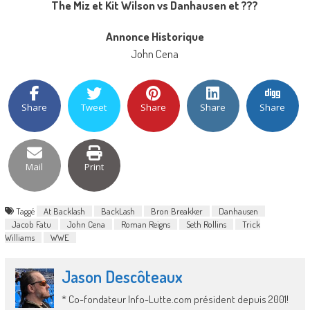
The Miz et Kit Wilson vs Danhausen et ???
Annonce Historique
John Cena
Share
Tweet
Share
Share
Share
Mail
Print
Taggé
At Backlash
BackLash
Bron Breakker
Danhausen
Jacob Fatu
John Cena
Roman Reigns
Seth Rollins
Trick
Williams
WWE
Jason Descôteaux
* Co-fondateur Info-Lutte.com président depuis 2001!