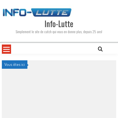
Skip
to
content
Info-Lutte
Simplement le site de catch qui vous en donne plus, depuis 25 ans!
Vous êtes ici