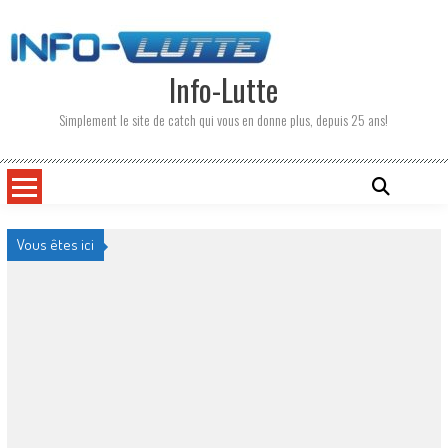
Skip
to
content
Info-Lutte
Simplement le site de catch qui vous en donne plus, depuis 25 ans!
Vous êtes ici