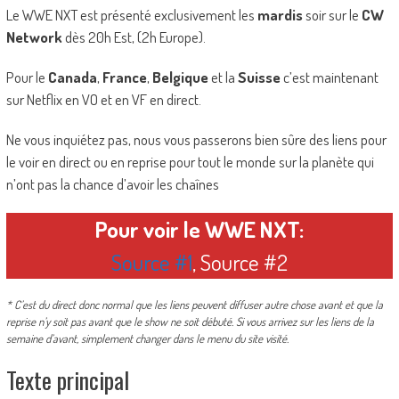
Le WWE NXT est présenté exclusivement les
mardis
soir sur le
CW
Network
dès 20h Est, (2h Europe).
Pour le
Canada
,
France
,
Belgique
et la
Suisse
c’est maintenant
sur Netflix en VO et en VF en direct.
Ne vous inquiétez pas, nous vous passerons bien sûre des liens pour
le voir en direct ou en reprise pour tout le monde sur la planète qui
n’ont pas la chance d’avoir les chaînes
Pour voir le WWE NXT:
Source #1
, Source #2
* C’est du direct donc normal que les liens peuvent diffuser autre chose avant et que la
reprise n’y soit pas avant que le show ne soit débuté. Si vous arrivez sur les liens de la
semaine d’avant, simplement changer dans le menu du site visité.
Texte principal