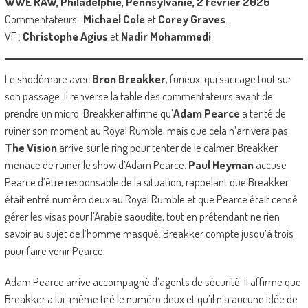
WWE RAW, Philadelphie, Pennsylvanie, 2 février 2026
Commentateurs :
Michael Cole
et
Corey Graves
.
VF :
Christophe Agius
et
Nadir Mohammedi
.
Le shodémare avec
Bron Breakker
, furieux, qui saccage tout sur
son passage. Il renverse la table des commentateurs avant de
prendre un micro. Breakker affirme qu’
Adam Pearce
a tenté de
ruiner son moment au Royal Rumble, mais que cela n’arrivera pas.
The Vision
arrive sur le ring pour tenter de le calmer. Breakker
menace de ruiner le show d’Adam Pearce.
Paul Heyman
accuse
Pearce d’être responsable de la situation, rappelant que Breakker
était entré numéro deux au Royal Rumble et que Pearce était censé
gérer les visas pour l’Arabie saoudite, tout en prétendant ne rien
savoir au sujet de l’homme masqué. Breakker compte jusqu’à trois
pour faire venir Pearce.
Adam Pearce arrive accompagné d’agents de sécurité. Il affirme que
Breakker a lui-même tiré le numéro deux et qu’il n’a aucune idée de