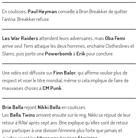
En coulisses,
Paul Heyman
conseille à Bron Breakker de quitter
l’aréna. Breakker refuse.
Les War Raiders
attendent leurs adversaires, mais
Oba Femi
arrive seul. Femi attaque les deux hommes, enchaîne Clotheslines et
Slams, puis porte une
Powerbomb
à
Erik
pour conclure.
Une vidéo est diffusée sur
Finn Balor
, qui affirme vouloir plus de
respect et viser le titre mondial, même si cela implique de faire de
mauvaises choses à
CM Punk
.
Brie Bella
rejoint
Nikki Bella
en coulisses.
Les
Bella Twins
arrivent ensuite sur le ring. Nikki se réjouit de leur
retour à RAW après sept ans. Brie explique qu’elles sont de retour
pour participer à une division féminine plus forte que jamais et
qu’elles visent les
titres par équipes féminins
.