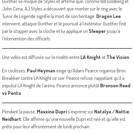
Gunther se moque de Styles et affirme que, comme Bill Goldberg et
John Cena, AJ Styles a découvert que monter sur le ring avec le
Tueur de Légende signifie la mort de son héritage.
Dragon Lee
intervient, attaque Gunther et le poursuit à l’extérieur. Gunther finit
par le stopper avec la cloche et lui applique un
Sleeper
jusqu’à
l’intervention des officiels.
Une vidéo est diffusée sur la rivalité entre
LA Knight
et
The Vision
.
En coulisses,
Paul Heyman
exige qu’Adam Pearce organise Bron
Breakker contre LA Knight ce soir. Pearce refuse, rappelant qu’il a
expulsé LA Knight de l’aréna. Pearce annonce plutôt
Bronson Reed
vs Penta
.
Pendant la pause,
Maxxine Dupri
s’exprime sur
Natalya / Nattie
Neidhart
. Elle affirme qu’une nouvelle Dupri est née et qu’elle est
prête pour leur affrontement de lundi prochain.