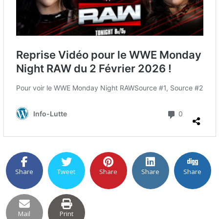
Share
Tweet
Share
Share
Share
Mail
Print