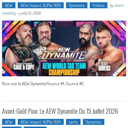
AEW
AEW, Impact, NJPW, ROH
Dynamite
Vidéos
by
Watch
Wrestling
-
juillet 15, 2026
Pour voir le AEW Dynamite!Source #1, Source #2
Avant-Goût Pour Le AEW Dynamite Du 15 Juillet 2026
AEW
AEW, Impact, NJPW, ROH
carte
Dynamite