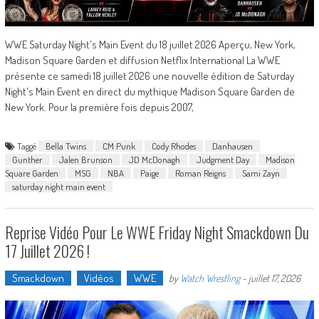
WWE Saturday Night's Main Event du 18 juillet 2026 Aperçu, New York,
Madison Square Garden et diffusion Netflix International La WWE
présente ce samedi 18 juillet 2026 une nouvelle édition de Saturday
Night's Main Event en direct du mythique Madison Square Garden de
New York. Pour la première fois depuis 2007,
Taggé
Bella Twins
CM Punk
Cody Rhodes
Danhausen
Gunther
Jalen Brunson
JD McDonagh
Judgment Day
Madison
Square Garden
MSG
NBA
Paige
Roman Reigns
Sami Zayn
saturday night main event
Reprise Vidéo Pour Le WWE Friday Night Smackdown Du
17 Juillet 2026 !
Smackdown
Vidéos
WWE
by
Watch Wrestling
-
juillet 17, 2026