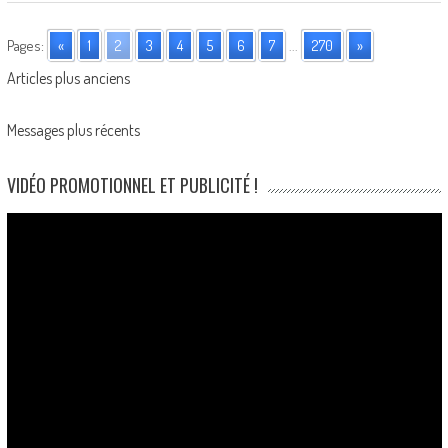
Pages:
«
1
2
3
4
5
6
7
...
270
»
Posts
Articles plus anciens
navigation
Messages plus récents
VIDÉO PROMOTIONNEL ET PUBLICITÉ !