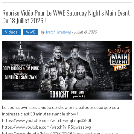
Reprise Vidéo Pour Le WWE Saturday Night’s Main Event
Du 18 Juillet 2026 !
Vidéos
WWE
by
Watch Wrestling
-
juillet 18, 2026
Le countdown suis la vidéo du show principal pour ceux que cela
intéresse c'est 30 minutes avant le show !
https://www.youtube.com/watch?v=_qLqqxO30GI
https://www.youtube.com/watch?v=RSxjwsaspvg
https://www.jdx.info/lutte/2026/07/18/avant-gout-pour-le-wwe-