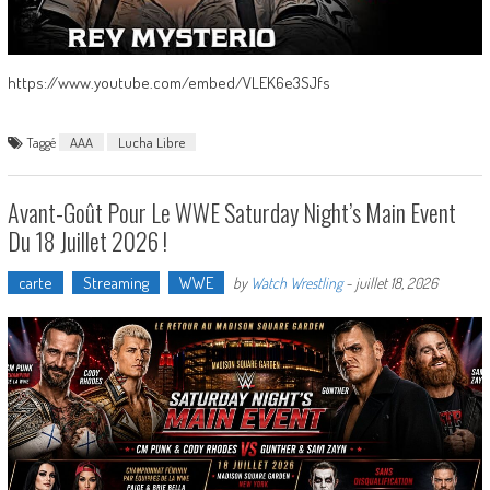
https://www.youtube.com/embed/VLEK6e3SJfs
Taggé
AAA
Lucha Libre
Avant-Goût Pour Le WWE Saturday Night’s Main Event
Du 18 Juillet 2026 !
carte
Streaming
WWE
by
Watch Wrestling
-
juillet 18, 2026