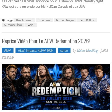
site officiel de la WWE annonce pour le show du WWE Monday Night
RAW qui sera en onde sur NETFLIX au Canada et aux USA
Taggé
Brock Lesnar
Oba Femi
Roman Reigns
Seth Rollins
SummerSlam
WWE
Reprise Vidéo Pour Le AEW Redemption 2026!
AEW
AEW, Impact, NJPW, ROH
carte
by
Watch Wrestling
-
juillet
26, 2026