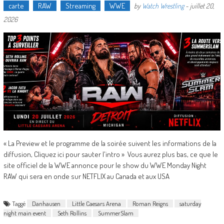
carte
RAW
Streaming
WWE
by
Watch Wrestling
-
juillet 20,
2026
« La Preview et le programme de la soirée suivent les informations de la
diffusion, Cliquez ici pour sauter l'intro » Vous aurez plus bas, ce que le
site officiel de la WWE annonce pour le show du WWE Monday Night
RAW qui sera en onde sur NETFLIX au Canada et aux USA
Taggé
Danhausen
Little Caesars Arena
Roman Reigns
saturday
night main event
Seth Rollins
SummerSlam