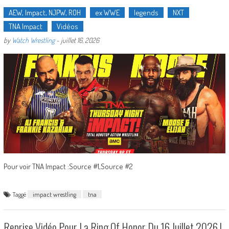
AEW, Impact, NJPW, ROH
ex WWE
legends
NXT
TNA Impact
Vidéos
by
Watch Wrestling
-
juillet 16, 2026
Pour voir TNA Impact :Source #1,Source #2
Taggé
impact wrestling
tna
Reprise Vidéo Pour La Ring Of Honor Du 16 Juillet 2026 !