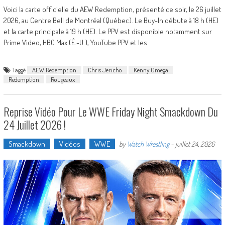
Voici la carte officielle du AEW Redemption, présenté ce soir, le 26 juillet
2026, au Centre Bell de Montréal (Québec). Le Buy-In débute à 18 h (HE)
et la carte principale à 19 h (HE). Le PPV est disponible notamment sur
Prime Video, HBO Max (É.-U.), YouTube PPV et les
Taggé
AEW Redemption
Chris Jericho
Kenny Omega
Redemption
Rougeaux
Reprise Vidéo Pour Le WWE Friday Night Smackdown Du
24 Juillet 2026 !
Smackdown
Vidéos
WWE
by
Watch Wrestling
-
juillet 24, 2026