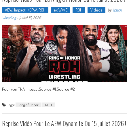
AEW, Impact, NJPW, ROH
ex WWE
ROH
Vidéos
by
Watch
Wrestling
-
juillet 16, 2026
Pour voir TNA Impact :Source #1,Source #2
Taggé
Ring of Honor
ROH
Reprise Vidéo Pour Le AEW Dynamite Du 15 Juillet 2026 !