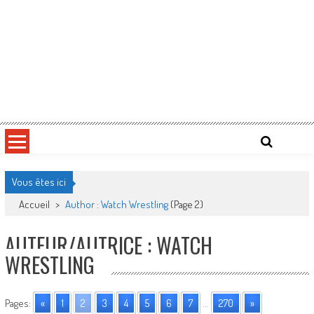
Vous êtes ici
Accueil
>
Author : Watch Wrestling
(Page 2)
AUTEUR/AUTRICE :
WATCH
WRESTLING
Pages:
«
1
2
3
4
5
6
7
...
270
»