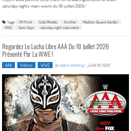
saturday-nights-main-event-du-18-juillet-2026/
Taggé
CM Punk
Cody Rhodes
Gunther
Madison Square Garden
MSG
Sami Zayn
saturday night main event
Regardez Le Lucha Libre AAA Du 18 Juillet 2026
Présenté Par La WWE !
AAA
Vidéos
WWE
by
Watch Wrestling
-
juillet 18, 2026