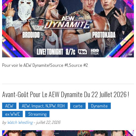
Pour voir le AEW Dynamite!Source #1,Source #2
Avant-Goût Pour Le AEW Dynamite Du 22 Juillet 2026 !
AEW
AEW, Impact, NJPW, ROH
carte
Dynamite
ex WWE
Streaming
by
Watch Wrestling
-
juillet 22, 2026