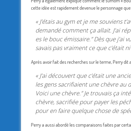
Perry a également expliqué comment le surnom « Bouc
cette idée est rapidement devenue le personnage que le
« J’étais au gym et je me souviens t’
demandé comment ça allait. J’ai rép
es le bouc émissaire.
” Dès que j’ai vu
savais pas vraiment ce que c’était ni 
Après avoir fait des recherches sur le terme, Perry di
« J’ai découvert que c’était une anci
les gens sacrifiaient une chèvre au d
Voici une chèvre.
” Je trouvais ça i
chèvre, sacrifiée pour payer les péch
pour en faire quelque chose de spéci
Perry a aussi abordé les comparaisons faites par certa