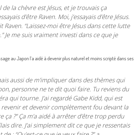
l de la chèvre est Jésus, et je trouvais ça
sayais d’être Raven. Moi, j’essayais d’être Jésus.
t Raven. “
Laissez-moi être Jésus dans cette lutte
.
” Je me suis vraiment investi dans ce que je
age au Japon l’a aidé à devenir plus naturel et moins scripté dans ses
ais aussi de m’impliquer dans des thèmes qui
pon, personne ne te dit quoi faire. Tu reviens du
a qui tourne. J’ai regardé Gabe Kidd, qui est
 revenir et devenir complètement fou devant la
e ça ?
” Ça m’a aidé à arrêter d’être trop perdu
lais dire. J’ai simplement dit ce que je ressentais
 de : “
Qu’est-ce que je veux faire ?
” a