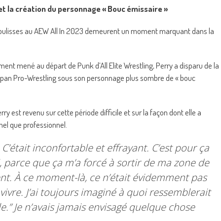
et la création du personnage « Bouc émissaire »
coulisses au AEW All In 2023 demeurent un moment marquant dans la
ement mené au départ de Punk d’All Elite Wrestling, Perry a disparu de la
Japan Pro-Wrestling sous son personnage plus sombre de « bouc
y est revenu sur cette période difficile et sur la façon dont elle a
nel que professionnel.
 C’était inconfortable et effrayant. C’est pour ça
 parce que ça m’a forcé à sortir de ma zone de
ient. À ce moment-là, ce n’était évidemment pas
ivre. J’ai toujours imaginé à quoi ressemblerait
le.
” Je n’avais jamais envisagé quelque chose