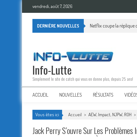
Skip
vendredi, août 7, 2026
to
content
Netflix coupe la réplique
DERNIÈRE NOUVELLES
Info-Lutte
Simplement le site de catch qui vous en donne plus, depuis 25 ans!
ACCUEIL
NOUVELLES
RÉSULTATS
VIDÉO
Vous êtes ici
Accueil
>
AEW, Impact, NJPW, ROH
>
Jack Perry S’ouvre Sur Les Problème