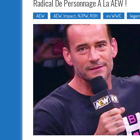
Radical De Personnage À La AEW !
AEW
AEW, Impact, NJPW, ROH
ex WWE
lege