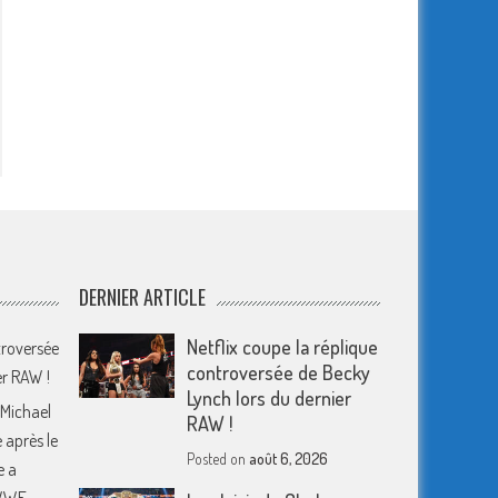
DERNIER ARTICLE
Netflix coupe la réplique
troversée
controversée de Becky
er RAW !
Lynch lors du dernier
 Michael
RAW !
 après le
Posted on
août 6, 2026
e a