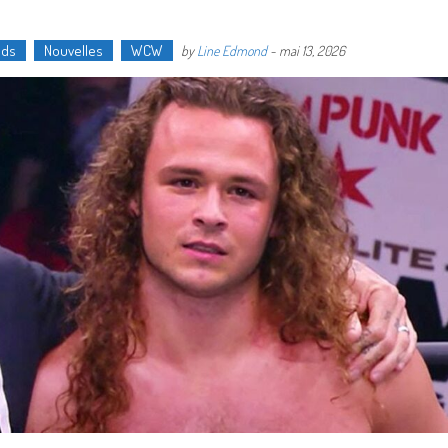
nds
Nouvelles
WCW
by
Line Edmond
-
mai 13, 2026