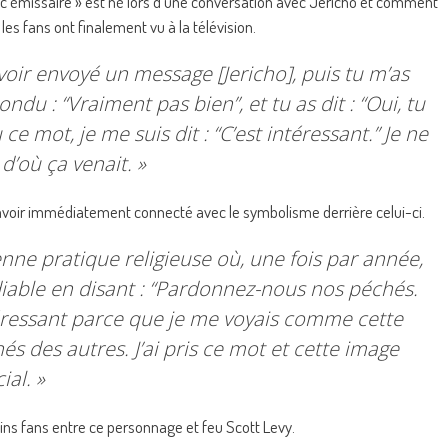
 émissaire » est né lors d’une conversation avec Jericho et comment
s fans ont finalement vu à la télévision.
avoir envoyé un message [Jericho], puis tu m’as
ondu : “
Vraiment pas bien
”, et tu as dit : “
Oui, tu
 ce mot, je me suis dit : “
C’est intéressant.
” Je ne
d’où ça venait. »
t avoir immédiatement connecté avec le symbolisme derrière celui-ci.
enne pratique religieuse où, une fois par année,
iable en disant : “P
ardonnez-nous nos péchés.
ntéressant parce que je me voyais comme cette
és des autres. J’ai pris ce mot et cette image
al. »
ins fans entre ce personnage et feu Scott Levy.