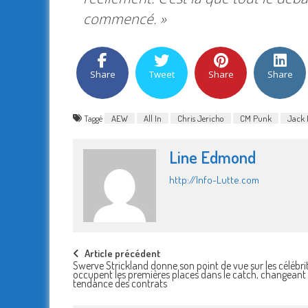
commencé. »
Share
Tweet
Share
Share
Taggé
AEW
All In
Chris Jericho
CM Punk
Jack 
Line Edmond
http://Info-Lutte.com
Post
Article précédent
Swerve Strickland donne son point de vue sur les célébri
occupent les premières places dans le catch, changeant 
navigation
tendance des contrats