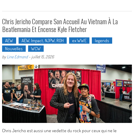
Chris Jericho Compare Son Accueil Au Vietnam À La
Beatlemania Et Encense Kyle Fletcher
AEW
AEW, Impact, NJPW, ROH
ex WWE
legends
Nouvelles
WCW
by
Line Edmond
-
juillet 15, 2026
Chris Jericho est aussi une vedette du rock pour ceux qui ne le