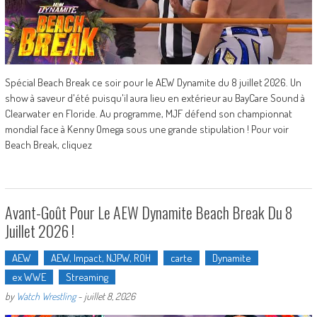
Spécial Beach Break ce soir pour le AEW Dynamite du 8 juillet 2026. Un
show à saveur d'été puisqu'il aura lieu en extérieur au BayCare Sound à
Clearwater en Floride. Au programme, MJF défend son championnat
mondial face à Kenny Omega sous une grande stipulation ! Pour voir
Beach Break, cliquez
Avant-Goût Pour Le AEW Dynamite Beach Break Du 8
Juillet 2026 !
AEW
AEW, Impact, NJPW, ROH
carte
Dynamite
ex WWE
Streaming
by
Watch Wrestling
-
juillet 8, 2026