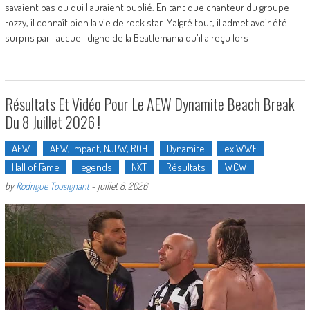
savaient pas ou qui l'auraient oublié. En tant que chanteur du groupe
Fozzy, il connaît bien la vie de rock star. Malgré tout, il admet avoir été
surpris par l'accueil digne de la Beatlemania qu'il a reçu lors
Résultats Et Vidéo Pour Le AEW Dynamite Beach Break
Du 8 Juillet 2026 !
AEW
AEW, Impact, NJPW, ROH
Dynamite
ex WWE
Hall of Fame
legends
NXT
Résultats
WCW
by
Rodrigue Tousignant
-
juillet 8, 2026