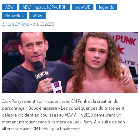
AEW
AEW, Impact, NJPW, ROH
ex WWE
legends
Nouvelles
WCW
by
Line Edmond
-
mai 13, 2026
Jack Perry revient sur l’incident avec CM Punk et la création du
personnage « Bouc émissaire » Les conséquences du tristement
célèbre incident en coulisses au AEW All In 2023 demeurent un
moment marquant dans la carrière de Jack Perry. À la suite de son
altercation avec CM Punk, qui a finalement