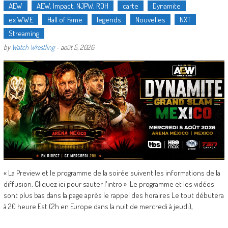
AEW
AEW, Impact, NJPW, ROH
carte
Dynamite
ex WWE
Hall of Fame
legends
Nouvelles
NXT
Streaming
by
Watch Wrestling
-
août 5, 2026
« La Preview et le programme de la soirée suivent les informations de la
diffusion, Cliquez ici pour sauter l'intro » Le programme et les vidéos
sont plus bas dans la page après le rappel des horaires Le tout débutera
à 20 heure Est (2h en Europe dans la nuit de mercredi à jeudi),