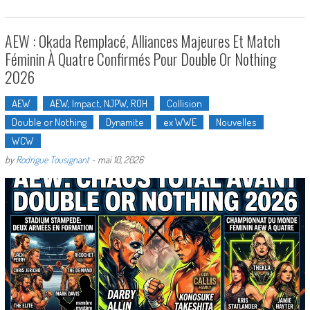
AEW : Okada Remplacé, Alliances Majeures Et Match
Féminin À Quatre Confirmés Pour Double Or Nothing
2026
AEW
AEW, Impact, NJPW, ROH
Collision
Double or Nothing
Dynamite
ex WWE
Nouvelles
WCW
by
Rodrigue Tousignant
-
mai 10, 2026