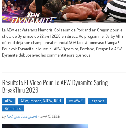
La AEW est Veterans Memorial Coliseum de Portland en Oregon pour le
show de Dynamite du 22 avril 2026 en direct. Au programme, Darby Allin
défend déjà son championnat mondial AEW face à Tommaso Ciampa !
Pour voir Dynamite, cliquez ici. AEW Dynamite, Portland, Oregon Le AEW
Dynamite débute avec les commentateurs qui nous
Résultats Et Vidéo Pour Le AEW Dynamite Spring
BreakThru 2026 !
AEW
AEW, Impact, NJPW, ROH
ex WWE
legends
Résultats
by
Rodrigue Tousignant
-
avril 15, 2026