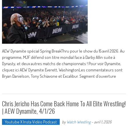
AEW Dynamite spécial Spring BreakThru pour le show du 15 avril 2026. Au
programme, MJF défend son titre mondial face à Darby Allin suite à
Dynasty, et deux autres matchs de championnats ! Pour voir Dynamite,
cliquez ici AEW Dynamite Everett, WashingtonLes commentateurs sont
Bryan Danielson, Tony Schiavone et Excalibur. Segment d’ouverture
Chris Jericho Has Come Back Home To All Elite Wrestling!
| AEW Dynamite, 4/1/26
Youtube X Insta Vidéo Podcast
by
Watch Wrestling
-
avril 1, 2026