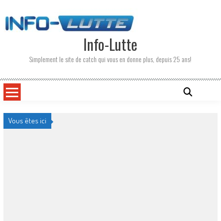
Skip
to
content
Info-Lutte
Simplement le site de catch qui vous en donne plus, depuis 25 ans!
Vous êtes ici