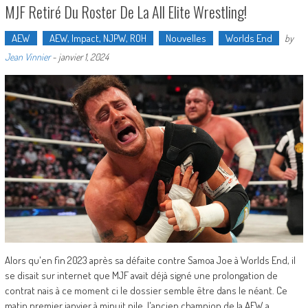
MJF Retiré Du Roster De La All Elite Wrestling!
AEW
AEW, Impact, NJPW, ROH
Nouvelles
Worlds End
by
Jean Vinnier
-
janvier 1, 2024
Alors qu'en fin 2023 après sa défaite contre Samoa Joe à Worlds End, il
se disait sur internet que MJF avait déjà signé une prolongation de
contrat nais à ce moment ci le dossier semble être dans le néant. Ce
matin premier janvier à minuit pile, l'ancien champion de la AEW a