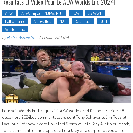
Résultats Et Vidéo Pour Le AEW Worlds End 2024!
AEW
AEW, Impact, NJPW, ROH
ECW
ex WWE
Hall of Fame
Nouvelles
NXT
Résultats
ROH
Worlds End
by
Mattias Antoinette
-
décembre 28, 2024
Pour voir Worlds End, cliquez ici. AEW Worlds End Orlando, Floride, 28
décembre 2024Les commentateurs sont Tony Schiavone, Jim Ross et
Excalibur. PréShow / Zero Hour Toni Storm vs Leila Grey À la fin du match,
Toni Storm contre une Suplex de Leila Grey et la surprend avec un roll