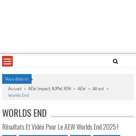
Vous êtes ici
Accueil
>
AEW, Impact, NJPW, ROH
>
AEW
>
All out
>
Worlds End
WORLDS END
Résultats Et Vidéo Pour Le AEW Worlds End 2025 !