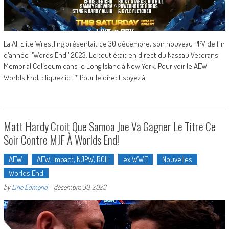
La All Elite Wrestling présentait ce 30 décembre, son nouveau PPV de fin
d'année ''Words End'' 2023. Le tout était en direct du Nassau Veterans
Memorial Coliseum dans le Long Island à New York. Pour voir le AEW
Worlds End, cliquez ici. * Pour le direct soyez à
Matt Hardy Croit Que Samoa Joe Va Gagner Le Titre Ce
Soir Contre MJF À Worlds End!
AEW
AEW, Impact, NJPW, ROH
ex WWE
Nouvelles
Worlds End
by
Line Edmond
-
décembre 30, 2023