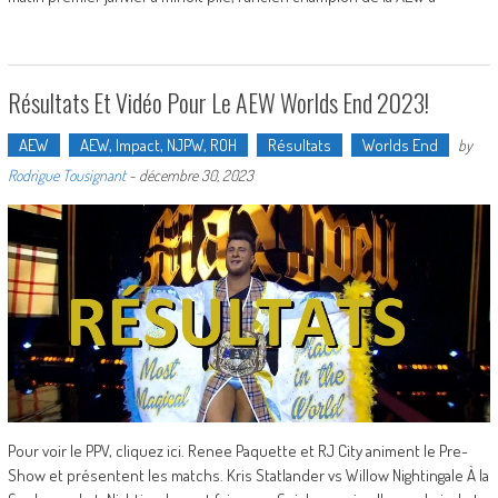
Résultats Et Vidéo Pour Le AEW Worlds End 2023!
AEW
AEW, Impact, NJPW, ROH
Résultats
Worlds End
by
Rodrigue Tousignant
-
décembre 30, 2023
Pour voir le PPV, cliquez ici. Renee Paquette et RJ City animent le Pre-
Show et présentent les matchs. Kris Statlander vs Willow Nightingale À la