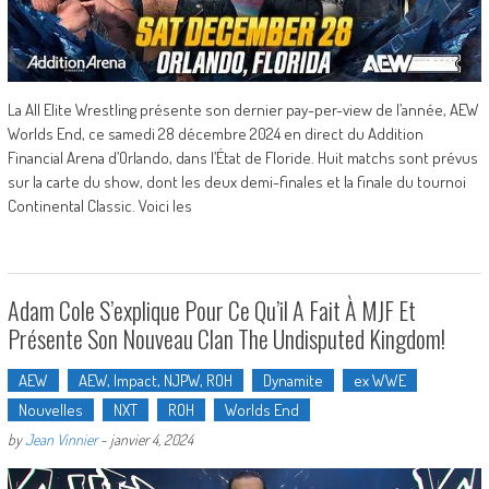
La All Elite Wrestling présente son dernier pay-per-view de l’année, AEW
Worlds End, ce samedi 28 décembre 2024 en direct du Addition
Financial Arena d’Orlando, dans l’État de Floride. Huit matchs sont prévus
sur la carte du show, dont les deux demi-finales et la finale du tournoi
Continental Classic. Voici les
Adam Cole S’explique Pour Ce Qu’il A Fait À MJF Et
Présente Son Nouveau Clan The Undisputed Kingdom!
AEW
AEW, Impact, NJPW, ROH
Dynamite
ex WWE
Nouvelles
NXT
ROH
Worlds End
by
Jean Vinnier
-
janvier 4, 2024