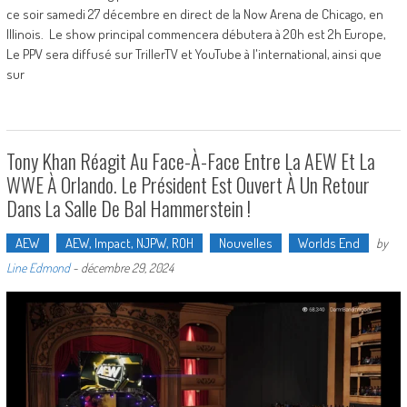
ce soir samedi 27 décembre en direct de la Now Arena de Chicago, en
Illinois. Le show principal commencera débutera à 20h est 2h Europe,
Le PPV sera diffusé sur TrillerTV et YouTube à l'international, ainsi que
sur
Tony Khan Réagit Au Face-À-Face Entre La AEW Et La
WWE À Orlando. Le Président Est Ouvert À Un Retour
Dans La Salle De Bal Hammerstein !
AEW
AEW, Impact, NJPW, ROH
Nouvelles
Worlds End
by
Line Edmond
-
décembre 29, 2024