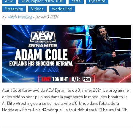
AEW
AEW, Impact, NJPW, ROH
carte
Dynamite
Streaming
Vidéos
Worlds End
by
Watch Wrestling
-
janvier 3, 2024
Avant Goût (preview) du AEW Dynamite du 3 janvier 2024! Le programme
et les vidéos sont plus bas dans la page après le rappel des horaires La
All Elite Wrestling sera ce soir de la ville d'Orlando dans l’états de la
Floride aux États-Unis d’Amérique. Le tout débutera à 20 heure Est (2h