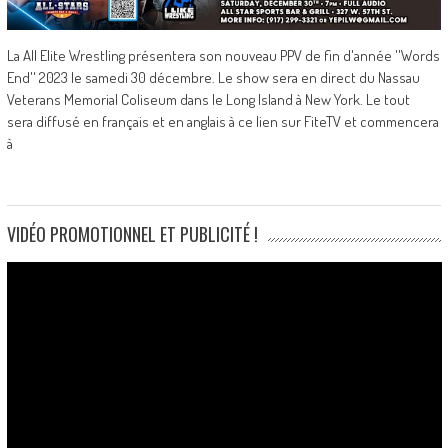
La All Elite Wrestling présentera son nouveau PPV de fin d'année ''Words
End'' 2023 le samedi 30 décembre. Le show sera en direct du Nassau
Veterans Memorial Coliseum dans le Long Island à New York. Le tout
sera diffusé en français et en anglais à ce lien sur FiteTV et commencera
à
VIDÉO PROMOTIONNEL ET PUBLICITÉ !