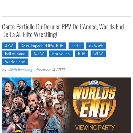
Carte Partielle Du Dernier PPV De L’Année, Worlds End
De La All Elite Wrestling!
AEW
AEW, Impact, NJPW, ROH
carte
ex WWE
Hall of Fame
NJPW
Nouvelles
ROH
WCW
Worlds End
by
Watch Wrestling
-
décembre 14, 2023