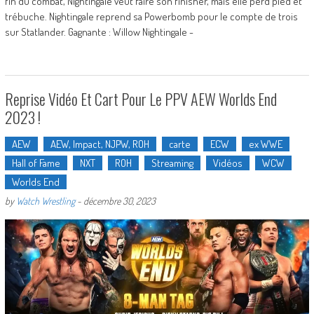
fin du combat, Nightingale veut faire son finisher, mais elle perd pied et
trébuche. Nightingale reprend sa Powerbomb pour le compte de trois
sur Statlander. Gagnante : Willow Nightingale -
Reprise Vidéo Et Cart Pour Le PPV AEW Worlds End
2023 !
AEW
AEW, Impact, NJPW, ROH
carte
ECW
ex WWE
Hall of Fame
NXT
ROH
Streaming
Vidéos
WCW
Worlds End
by
Watch Wrestling
-
décembre 30, 2023