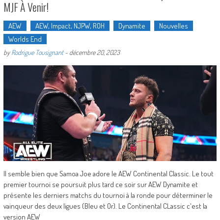
MJF À Venir!
AEW
AEW, Impact, NJPW, ROH
Dynamite
Nouvelles
Worlds End
by
Rodrigue Tousignant
-
décembre 20, 2023
Il semble bien que Samoa Joe adore le AEW Continental Classic. Le tout
premier tournoi se poursuit plus tard ce soir sur AEW Dynamite et
présente les derniers matchs du tournoi à la ronde pour déterminer le
vainqueur des deux ligues (Bleu et Or). Le Continental CLassic c'est la
version AEW