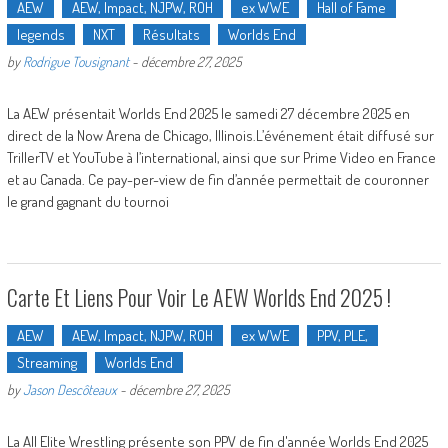
AEW
AEW, Impact, NJPW, ROH
ex WWE
Hall of Fame
legends
NXT
Résultats
Worlds End
by
Rodrigue Tousignant
-
décembre 27, 2025
La AEW présentait Worlds End 2025 le samedi 27 décembre 2025 en
direct de la Now Arena de Chicago, Illinois.L’événement était diffusé sur
TrillerTV et YouTube à l’international, ainsi que sur Prime Video en France
et au Canada. Ce pay-per-view de fin d’année permettait de couronner
le grand gagnant du tournoi
Carte Et Liens Pour Voir Le AEW Worlds End 2025 !
AEW
AEW, Impact, NJPW, ROH
ex WWE
PPV, PLE,
Streaming
Worlds End
by
Jason Descôteaux
-
décembre 27, 2025
La All Elite Wrestling présente son PPV de fin d'année Worlds End 2025