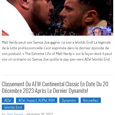
Matt Hardy peut voir Samoa Joe gagner ce soir à Worlds End! La légende
de la lutte professionnelle s’est exprimée dans le dernier épisode de
son podcast, « The Extreme Life of Matt Hardy », sur la façon dont il peut
voir un scénario où Samoa Joe quitte le pay-per-view AEW Worlds End
Classement Du AEW Continental Classic En Date Du 20
Décembre 2023 Après Le Dernier Dynamite!
AEW
AEW, Impact, NJPW, ROH
Dynamite
Nouvelles
Worlds End
by
Jean Vinnier
-
décembre 20, 2023