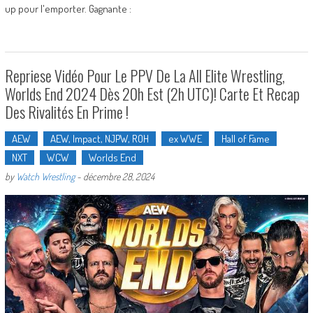
up pour l'emporter. Gagnante :
Repriese Vidéo Pour Le PPV De La All Elite Wrestling,
Worlds End 2024 Dès 20h Est (2h UTC)! Carte Et Recap
Des Rivalités En Prime !
AEW
AEW, Impact, NJPW, ROH
ex WWE
Hall of Fame
NXT
WCW
Worlds End
by
Watch Wrestling
-
décembre 28, 2024