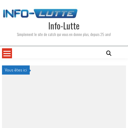
Skip
to
content
Info-Lutte
Simplement le site de catch qui vous en donne plus, depuis 25 ans!
Vous êtes ici