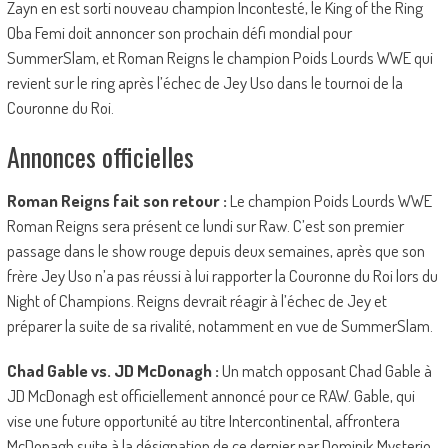
Zayn en est sorti nouveau champion Incontesté, le King of the Ring
Oba Femi doit annoncer son prochain défi mondial pour
SummerSlam, et Roman Reigns le champion Poids Lourds WWE qui
revient sur le ring après l’échec de Jey Uso dans le tournoi de la
Couronne du Roi.
Annonces officielles
Roman Reigns fait son retour :
Le champion Poids Lourds WWE
Roman Reigns sera présent ce lundi sur Raw. C’est son premier
passage dans le show rouge depuis deux semaines, après que son
frère Jey Uso n’a pas réussi à lui rapporter la Couronne du Roi lors du
Night of Champions. Reigns devrait réagir à l’échec de Jey et
préparer la suite de sa rivalité, notamment en vue de SummerSlam.
Chad Gable vs. JD McDonagh :
Un match opposant Chad Gable à
JD McDonagh est officiellement annoncé pour ce RAW. Gable, qui
vise une future opportunité au titre Intercontinental, affrontera
McDonagh suite à la désignation de ce dernier par Dominik Mysterio.