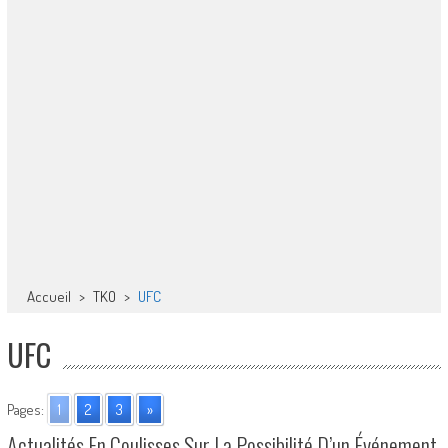
Accueil
>
TKO
>
UFC
UFC
Pages:
1
2
3
»
Actualités En Coulisses Sur La Possibilité D’un Événement