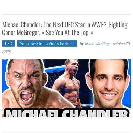
Michael Chandler: The Next UFC Star In WWE?, Fighting
Conor McGregor, « See You At The Top! »
UFC
Youtube X Insta Vidéo Podcast
by
Watch Wrestling
-
octobre 30,
2025