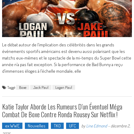
Le débat autour de l’implication des célébrités dans les grands
événements sportifs américains est devenu aussi polarisant que les
matchs eux-mêmes et le spectacle de la mi-temps du Super Bowl cette
année n’a pas fait exception. Si la performance de Bad Bunny a reçu
d’immenses éloges à l’échelle mondiale, elle
Taggé
Boxe
Jack Paul
Logan Paul
Katie Taylor Aborde Les Rumeurs D’un Éventuel Méga
Combat De Boxe Contre Ronda Rousey Sur Netflix !
ex WWE
Nouvelles
TKO
UFC
by
Line Edmond
-
décembre 2,
2025