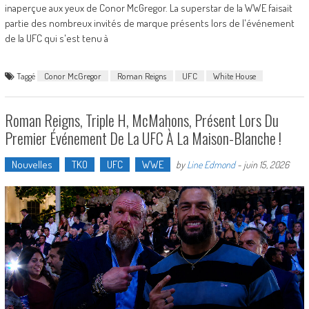
inaperçue aux yeux de Conor McGregor. La superstar de la WWE faisait
partie des nombreux invités de marque présents lors de l'événement
de la UFC qui s'est tenu à
Taggé
Conor McGregor
Roman Reigns
UFC
White House
Roman Reigns, Triple H, McMahons, Présent Lors Du
Premier Événement De La UFC À La Maison-Blanche !
Nouvelles
TKO
UFC
WWE
by
Line Edmond
-
juin 15, 2026