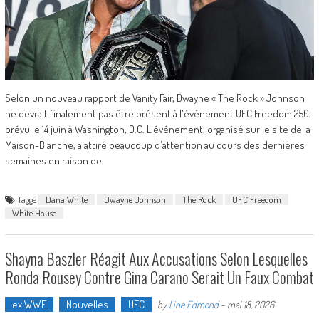
Selon un nouveau rapport de Vanity Fair, Dwayne « The Rock » Johnson
ne devrait finalement pas être présent à l'événement UFC Freedom 250,
prévu le 14 juin à Washington, D.C. L'événement, organisé sur le site de la
Maison-Blanche, a attiré beaucoup d'attention au cours des dernières
semaines en raison de
Taggé
Dana White
Dwayne Johnson
The Rock
UFC Freedom
White House
Shayna Baszler Réagit Aux Accusations Selon Lesquelles
Ronda Rousey Contre Gina Carano Serait Un Faux Combat
ex WWE
Nouvelles
UFC
by
Line Edmond
-
mai 18, 2026