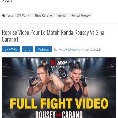
Punk a
Taggé
CM Punk
Gina Carano
mma
Ronda Rousey
Reprise Vidéo Pour Le Match Ronda Rousey Vs Gina
Carano !
ex WWE
UFC
Vidéos
by
Watch Wrestling
-
mai 16, 2026