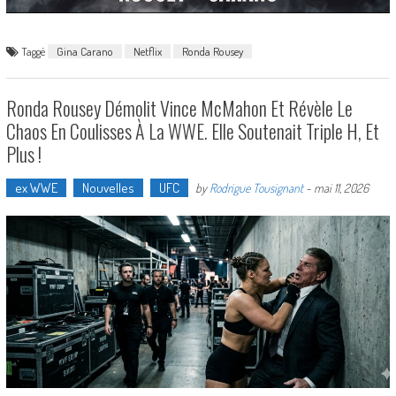
Taggé
Gina Carano
Netflix
Ronda Rousey
Ronda Rousey Démolit Vince McMahon Et Révèle Le
Chaos En Coulisses À La WWE. Elle Soutenait Triple H, Et
Plus !
ex WWE
Nouvelles
UFC
by
Rodrigue Tousignant
-
mai 11, 2026