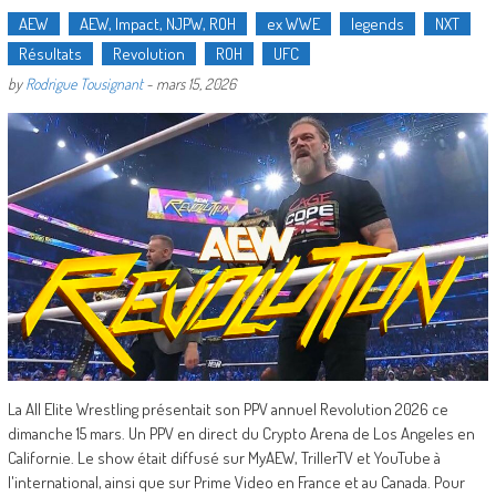
AEW
AEW, Impact, NJPW, ROH
ex WWE
legends
NXT
Résultats
Revolution
ROH
UFC
by
Rodrigue Tousignant
-
mars 15, 2026
La All Elite Wrestling présentait son PPV annuel Revolution 2026 ce
dimanche 15 mars. Un PPV en direct du Crypto Arena de Los Angeles en
Californie. Le show était diffusé sur MyAEW, TrillerTV et YouTube à
l'international, ainsi que sur Prime Video en France et au Canada. Pour