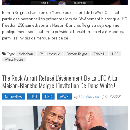
Roman Reigns, champion du Monde poids lourd de la WWE ©, faisait
partie des personnalités présentes lors de l'événement historique UFC
Freedom 250 samedi soir à la Maison-Blanche. Reigns a déjà exprimé
publiquement son soutien au président Donald Trump et a été aperçu
parmi les invités de marque lors de ce
Taggé
McMahon
Paul Levesque
Roman Reigns
Triple H
UFC
White House
The Rock Aurait Refusé L’événement De La UFC À La
Maison-Blanche Malgré L’invitation De Dana White !
Nouvelles
TKO
UFC
WWE
by
Line Edmond
-
juin 7, 2026