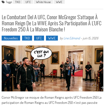
Taggé
TKO
UFC
White House
WWE
Le Combatant Del A UFC, Conor McGregor S’attaque À
Roman Reign De La WWE Après Sa Participation À L’UFC
Freedom 250 À La Maison Blanche !
Nouvelles
TKO
UFC
WWE
by
Line Edmond
-
juin 15, 2026
Conor McGregor se moque de Roman Reigns après UFC Freedom 250 La
participation de Roman Reigns au UFC Freedom 250 n'est pas passée