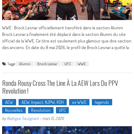
WWE : Brock Lesnar officiellement transféré dans la section Alumni
Brock Lesnar a finalement été déplacé dans la section Alumni du site
officiel de la WWE. Ce titre est seulement plus glamour que dire section
des anciens. En date du 8 mai 2026, le profil de Brock Lesnar a quitté la
Taggé
Alumni
Brock Lesnar
UFC
WWE
Ronda Rousy Cross The Line À La AEW Lors Du PPV
Revolution !
AEW
AEW, Impact, NJPW, ROH
ex WWE
legends
Nouvelles
Revolution
UFC
by
Rodrigue Tousignant
-
mars 15, 2026