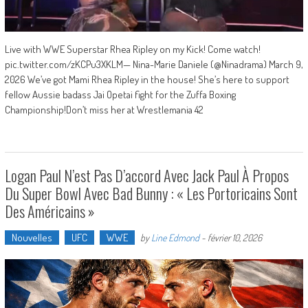
Live with WWE Superstar Rhea Ripley on my Kick! Come watch!
pic.twitter.com/zKCPu3XKLM— Nina-Marie Daniele (@Ninadrama) March 9,
2026 We’ve got Mami Rhea Ripley in the house! She’s here to support
fellow Aussie badass Jai Opetai fight for the Zuffa Boxing
Championship!Don’t miss her at Wrestlemania 42
Logan Paul N’est Pas D’accord Avec Jack Paul À Propos
Du Super Bowl Avec Bad Bunny : « Les Portoricains Sont
Des Américains »
Nouvelles
UFC
WWE
by
Line Edmond
-
février 10, 2026