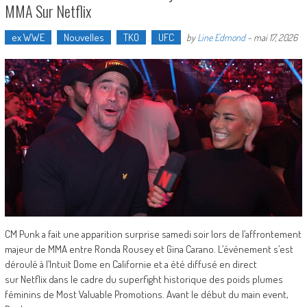
MMA Sur Netflix
ex WWE
Nouvelles
TKO
UFC
by
Line Edmond
-
mai 17, 2026
CM Punk a fait une apparition surprise samedi soir lors de l’affrontement
majeur de MMA entre Ronda Rousey et Gina Carano. L’événement s’est
déroulé à l’Intuit Dome en Californie et a été diffusé en direct
sur Netflix dans le cadre du superfight historique des poids plumes
féminins de Most Valuable Promotions. Avant le début du main event,