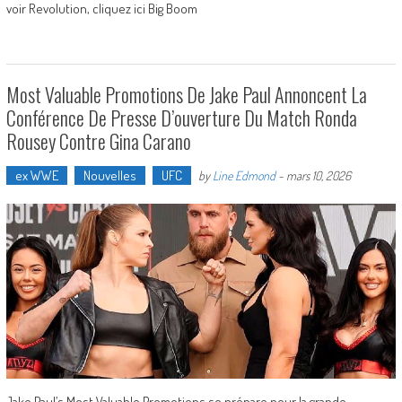
voir Revolution, cliquez ici Big Boom
Most Valuable Promotions De Jake Paul Annoncent La
Conférence De Presse D’ouverture Du Match Ronda
Rousey Contre Gina Carano
ex WWE
Nouvelles
UFC
by
Line Edmond
-
mars 10, 2026
Jake Paul’s Most Valuable Promotions se prépare pour la grande