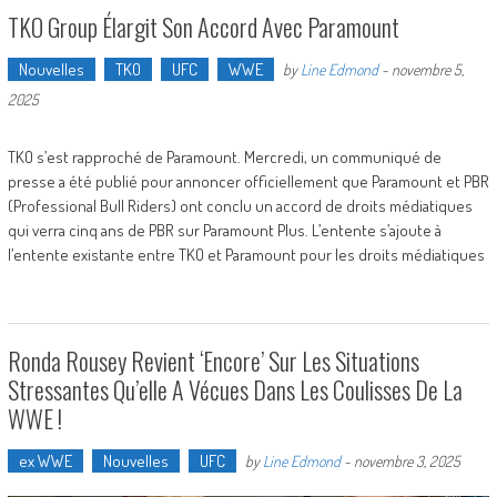
TKO Group Élargit Son Accord Avec Paramount
Nouvelles
TKO
UFC
WWE
by
Line Edmond
-
novembre 5,
2025
TKO s’est rapproché de Paramount. Mercredi, un communiqué de
presse a été publié pour annoncer officiellement que Paramount et PBR
(Professional Bull Riders) ont conclu un accord de droits médiatiques
qui verra cinq ans de PBR sur Paramount Plus. L’entente s’ajoute à
l’entente existante entre TKO et Paramount pour les droits médiatiques
Ronda Rousey Revient ‘Encore’ Sur Les Situations
Stressantes Qu’elle A Vécues Dans Les Coulisses De La
WWE !
ex WWE
Nouvelles
UFC
by
Line Edmond
-
novembre 3, 2025