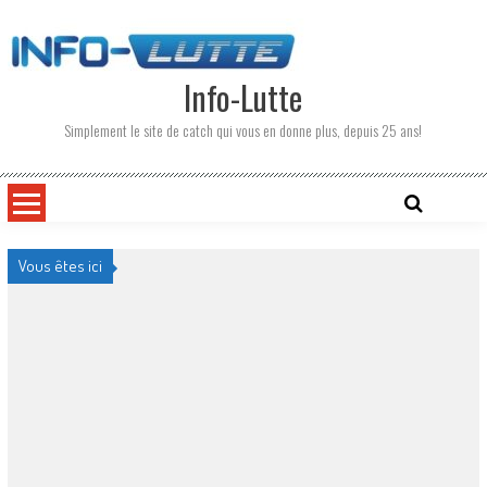
Skip
to
content
Info-Lutte
Simplement le site de catch qui vous en donne plus, depuis 25 ans!
Vous êtes ici