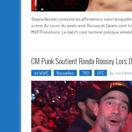
Shayna Baszler conteste les affirmations selon lesquell
scène. Au cours du week-end, Rousey et Carano sont tout
MVP Promotions. Le match s’est terminé presque imméd
CM Punk Soutient Ronda Rousey Lors 
ex WWE
Nouvelles
TKO
UFC
by
Line Edmo