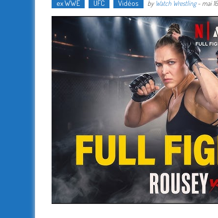
ex WWE
UFC
Vidéos
by
Watch Wrestling
-
mai 16