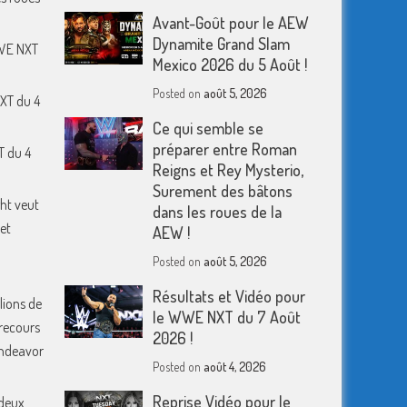
Avant-Goût pour le AEW
Dynamite Grand Slam
WWE NXT
Mexico 2026 du 5 Août !
Posted on
août 5, 2026
XT du 4
Ce qui semble se
préparer entre Roman
T du 4
Reigns et Rey Mysterio,
Surement des bâtons
ht veut
dans les roues de la
et
AEW !
Posted on
août 5, 2026
Résultats et Vidéo pour
lions de
le WWE NXT du 7 Août
 recours
2026 !
 Endeavor
Posted on
août 4, 2026
Reprise Vidéo pour le
deux