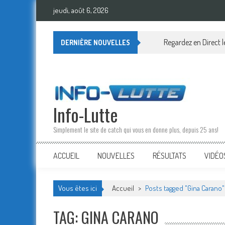
Skip
jeudi, août 6, 2026
to
content
Regardez en Direct 
DERNIÈRE NOUVELLES
Info-Lutte
Simplement le site de catch qui vous en donne plus, depuis 25 ans!
ACCUEIL
NOUVELLES
RÉSULTATS
VIDÉO
Vous êtes ici
Accueil
>
Posts tagged "Gina Carano"
TAG: GINA CARANO