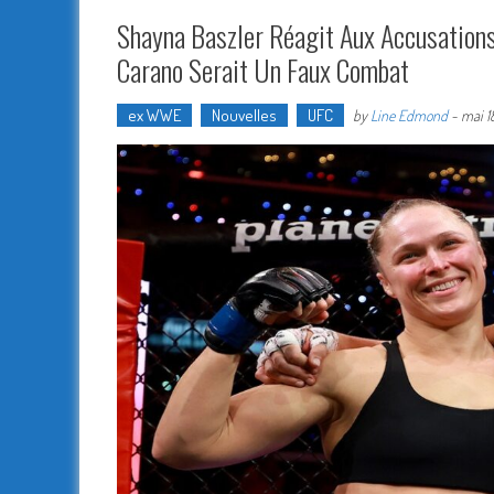
Shayna Baszler Réagit Aux Accusations
Carano Serait Un Faux Combat
ex WWE
Nouvelles
UFC
by
Line Edmond
-
mai 1