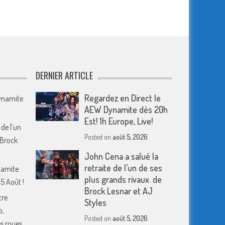
DERNIER ARTICLE
Regardez en Direct le
Dynamite
AEW Dynamite dès 20h
Est! 1h Europe, Live!
 de l’un
Posted on
août 5, 2026
 Brock
John Cena a salué la
retraite de l’un de ses
namite
plus grands rivaux. de
5 Août !
Brock Lesnar et AJ
tre
Styles
o,
Posted on
août 5, 2026
s roues