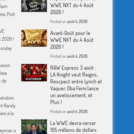
WWE NXT du 4 Août
Slam
2026 !
ess, Post
Posted on
août 4, 2026
WWE
Avant-Goût pour le
 2026 !
WWE NXT du 4 Août
2026 !
Monday
Posted on
août 4, 2026
raison
RAW Express 3 août :
lsea
LA Knight veut Reigns,
t de
Rescpect entre Lynch et
Vaquer, Oba Femi lance
un avetissement, et
pération
Plus !
nt Randy
Posted on
août 4, 2026
ère à la
La WWE devra verser
105 millions de dollars
 Heyman a