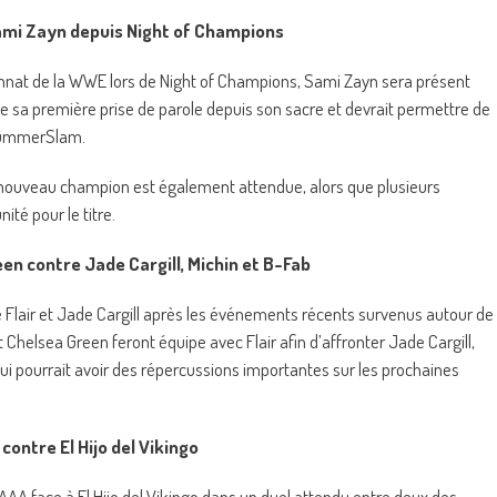
mi Zayn depuis Night of Champions
onnat de la WWE lors de Night of Champions, Sami Zayn sera présent
te sa première prise de parole depuis son sacre et devrait permettre de
 SummerSlam.
nouveau champion est également attendue, alors que plusieurs
té pour le titre.
een contre Jade Cargill, Michin et B-Fab
te Flair et Jade Cargill après les événements récents survenus autour de
Chelsea Green feront équipe avec Flair afin d’affronter Jade Cargill,
ui pourrait avoir des répercussions importantes sur les prochaines
ontre El Hijo del Vikingo
A face à El Hijo del Vikingo dans un duel attendu entre deux des