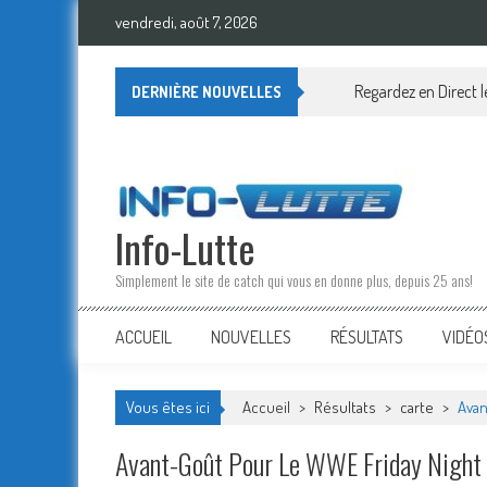
Skip
vendredi, août 7, 2026
to
content
CM Punk fait une promo l
DERNIÈRE NOUVELLES
Info-Lutte
Simplement le site de catch qui vous en donne plus, depuis 25 ans!
ACCUEIL
NOUVELLES
RÉSULTATS
VIDÉO
Vous êtes ici
Accueil
>
Résultats
>
carte
>
Avan
Avant-Goût Pour Le WWE Friday Night 