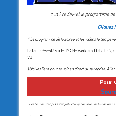
«
L
a Preview et le programme de la
Cliquez i
* Le programme de la soirée et les vidéos le temps ve
Le tout présenté sur le USA Network aux États-Unis, su
VO.
Voici les liens pour le voir en direct ou la reprise. All
Pour 
Sour
Si les liens ne sont pas à jour, juste changer de date une fois rendu sur 