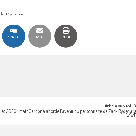
ider, F4WOnline
Share
Mail
Print
Article suivant
llet 2026
Matt Cardona aborde l’avenir du personnage de Zack Ryder à l
WW