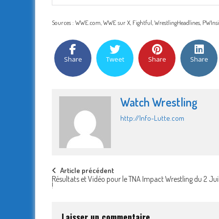
Sources : WWE.com, WWE sur X, Fightful, WrestlingHeadlines, PWIns
Share
Tweet
Share
Share
Watch Wrestling
http://Info-Lutte.com
Post
Article précédent
Résultats et Vidéo pour le TNA Impact Wrestling du 2 Jui
!
navigation
Laisser un commentaire