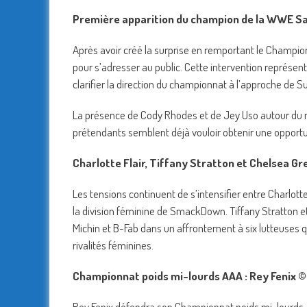
Première apparition du champion de la WWE Sa
Après avoir créé la surprise en remportant le Champi
pour s’adresser au public. Cette intervention représen
clarifier la direction du championnat à l’approche de
La présence de Cody Rhodes et de Jey Uso autour du 
prétendants semblent déjà vouloir obtenir une opportuni
Charlotte Flair, Tiffany Stratton et Chelsea Gr
Les tensions continuent de s’intensifier entre Charlot
la division féminine de SmackDown. Tiffany Stratton et 
Michin et B-Fab dans un affrontement à six lutteuses q
rivalités féminines.
Championnat poids mi-lourds AAA : Rey Fenix © c
Rey Fenix défendra son Championnat poids mi-lourds AA