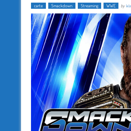
carte
Smackdown
Streaming
WWE
by
Wat