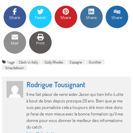
Share
Tweet
Share
Share
Share
Mail
Print
Taggé
Clash in Italy
Cody Rhodes
Espagne
Gunther
Smackdown
Rodrigue Tousignant
Il me fait plaisir de venir aider Jason qui tien Info-Lutte
à bout de bras depuis presque 20 ans. Bien que je me
suis pas journaliste cela a toujours été mon rêve donc
je ferai de mon mieux avec la bonne formation qu'il me
donne pour vous donner le meilleur des informations
du catch.