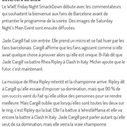
Le WWE Friday Night SmackDown débute avec les commentateurs
qui souhaitent la bienvenue aux fans de Barcelone avant de
présenter le programme de la soirée. Des images de Saturday
Night’s Main Event sont ensuite diffusées.
Jade Cargill fait son entrée. Elle prend un micro et se fait huer par les
fans barcelonais. Cargill affirme que les fans agissent comme si elle
avait quelque chose à prouver alors qu’elle est unique. B-Fab dit que
Jade Cargill va battre Rhea Ripley à Clash In Italy. Michin ajoute que le
futur, c’est maintenant.
La musique de Rhea Ripley retentit et la championne arrive. Ripley dit
à Cargill qu’elle essaie d’imposer sa domination, mais que 90 % de
son succès vient du fait qu’elle utilise des personnes pour se rendre
meilleure. Mais Cargill oublie que lorsqu’elles sont toutes les deux sur
le ring, c’est Ripley qui la bat. Elle l’a battue à WrestleMania et elle va
encore la battre à Clash In Italy. Jade Cargill peut parler autant qu’elle
veut de sa domination, mais elle verra la vraie championne.