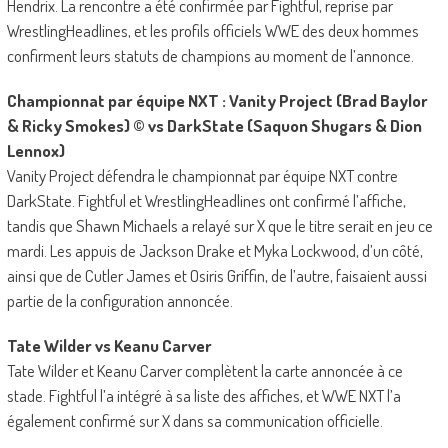
Hendrix. La rencontre a été confirmée par Fightful, reprise par
WrestlingHeadlines, et les profils officiels WWE des deux hommes
confirment leurs statuts de champions au moment de l’annonce.
Championnat par équipe NXT : Vanity Project (Brad Baylor
& Ricky Smokes) © vs DarkState (Saquon Shugars & Dion
Lennox)
Vanity Project défendra le championnat par équipe NXT contre
DarkState. Fightful et WrestlingHeadlines ont confirmé l’affiche,
tandis que Shawn Michaels a relayé sur X que le titre serait en jeu ce
mardi. Les appuis de Jackson Drake et Myka Lockwood, d’un côté,
ainsi que de Cutler James et Osiris Griffin, de l’autre, faisaient aussi
partie de la configuration annoncée.
Tate Wilder vs Keanu Carver
Tate Wilder et Keanu Carver complètent la carte annoncée à ce
stade. Fightful l’a intégré à sa liste des affiches, et WWE NXT l’a
également confirmé sur X dans sa communication officielle.