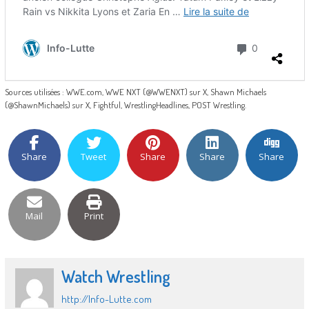
Sources utilisées : WWE.com, WWE NXT (@WWENXT) sur X, Shawn Michaels
(@ShawnMichaels) sur X, Fightful, WrestlingHeadlines, POST Wrestling.
Share
Tweet
Share
Share
Share
Mail
Print
Watch Wrestling
http://Info-Lutte.com