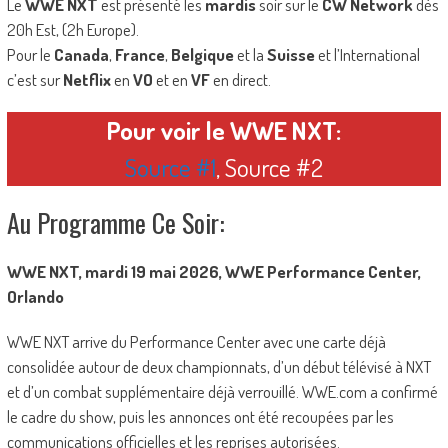
Le
WWE NXT
est présenté les
mardis
soir sur le
CW Network
dès
20h Est, (2h Europe).
Pour le
Canada
,
France
,
Belgique
et la
Suisse
et l’International
c’est sur
Netflix
en
VO
et en
VF
en direct.
Pour voir le WWE NXT:
Source #1
, Source #2
Au Programme Ce Soir:
WWE NXT, mardi 19 mai 2026, WWE Performance Center,
Orlando
WWE NXT arrive du Performance Center avec une carte déjà
consolidée autour de deux championnats, d’un début télévisé à NXT
et d’un combat supplémentaire déjà verrouillé. WWE.com a confirmé
le cadre du show, puis les annonces ont été recoupées par les
communications officielles et les reprises autorisées.