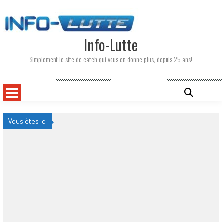
Skip
to
content
Info-Lutte
Simplement le site de catch qui vous en donne plus, depuis 25 ans!
Vous êtes ici