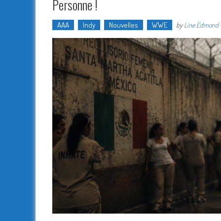
Personne !
AAA
Indy
Nouvelles
WWE
by
Line Edmond