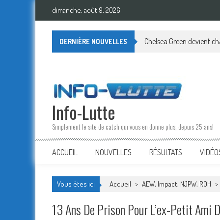
Skip
dimanche, août 9, 2026
to
content
Chelsea Green devient cham
DERNIÈRE NOUVELLES
Info-Lutte
Simplement le site de catch qui vous en donne plus, depuis 25 ans!
ACCUEIL
NOUVELLES
RÉSULTATS
VIDÉO
Vous êtes ici
Accueil
>
AEW, Impact, NJPW, ROH
>
13 Ans De Prison Pour L’ex-Petit Ami 