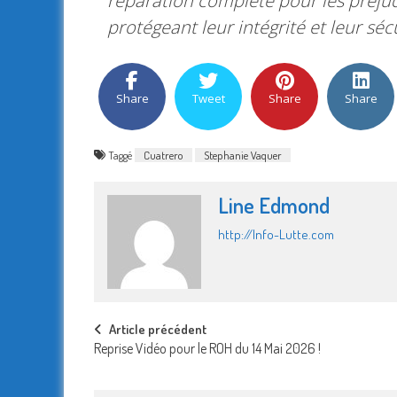
réparation complète pour les préjud
protégeant leur intégrité et leur sécu
Share
Tweet
Share
Share
Taggé
Cuatrero
Stephanie Vaquer
Line Edmond
http://Info-Lutte.com
Post
Article précédent
Reprise Vidéo pour le ROH du 14 Mai 2026 !
navigation