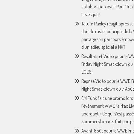
collaboration avec Paul ‘Tripl
Levesque !
Tatum Paxley réagit après se
dans le roster principal de l
partage son parcours émouv
d’un adieu spécial à NXT
Résultats et Vidéo pour le 
Friday Night Smackdown du 
2026 !
Reprise Vidéo pour le WWE F
Night Smackdown du 7 Août
CM Punk fait une promo lors
l’événement WWE Fairfax Liv
abordant « Ce qui s’est passé
SummerSlam » et fait une p
Avant-Goût pour le WWE Fri