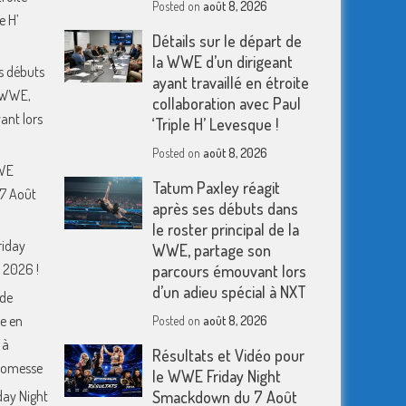
Posted on
août 8, 2026
e H’
Détails sur le départ de
la WWE d’un dirigeant
s débuts
ayant travaillé en étroite
a WWE,
collaboration avec Paul
ant lors
‘Triple H’ Levesque !
Posted on
août 8, 2026
WWE
Tatum Paxley réagit
7 Août
après ses débuts dans
le roster principal de la
riday
WWE, partage son
 2026 !
parcours émouvant lors
d’un adieu spécial à NXT
 de
e en
Posted on
août 8, 2026
 à
Résultats et Vidéo pour
romesse
le WWE Friday Night
day Night
Smackdown du 7 Août