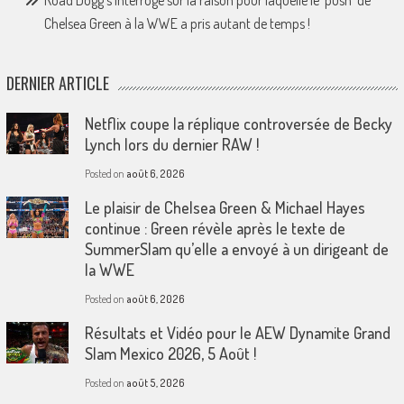
Road Dogg s’interroge sur la raison pour laquelle le ‘push’ de
Chelsea Green à la WWE a pris autant de temps !
DERNIER ARTICLE
Netflix coupe la réplique controversée de Becky
Lynch lors du dernier RAW !
Posted on
août 6, 2026
Le plaisir de Chelsea Green & Michael Hayes
continue : Green révèle après le texte de
SummerSlam qu’elle a envoyé à un dirigeant de
la WWE
Posted on
août 6, 2026
Résultats et Vidéo pour le AEW Dynamite Grand
Slam Mexico 2026, 5 Août !
Posted on
août 5, 2026