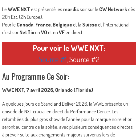
Le
WWE NXT
est présenté les
mardis
soir sur le
CW Network
dès
20h Est, (2h Europe).
Pour le
Canada
,
France
,
Belgique
et la
Suisse
et l’International
c’est sur
Netflix
en
VO
et en
VF
en direct.
Pour voir le WWE NXT:
Source #1
, Source #2
Au Programme Ce Soir:
WWE NXT, 7 avril 2026, Orlando (Floride)
À quelques jours de Stand and Deliver 2026, la WWE présente un
épisode de NXT crucial en direct du Performance Center. Les
retombées du plus gros show de l’année pour la marque noire et or
seront au centre de la soirée, avec plusieurs conséquences directes
à prévoir suite aux changements majeurs survenus lors de