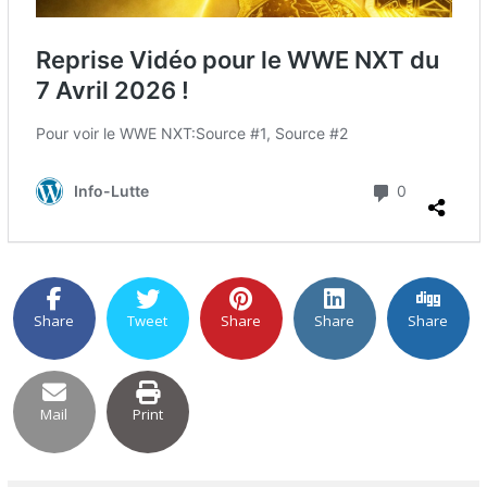
Share
Tweet
Share
Share
Share
Mail
Print