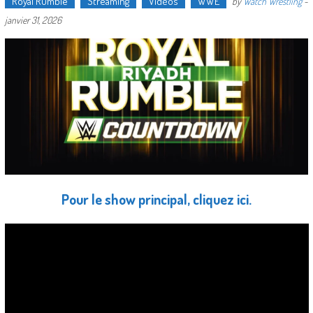
Royal Rumble
Streaming
Vidéos
WWE
by
Watch Wrestling
-
janvier 31, 2026
Pour le show principal, cliquez ici.