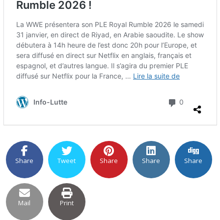
Share
Tweet
Share
Share
Share
Mail
Print