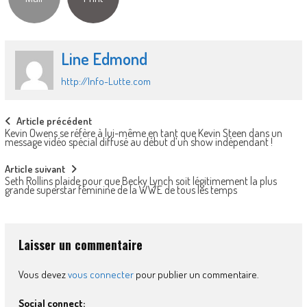
Line Edmond
http://Info-Lutte.com
Post
Article précédent
Kevin Owens se réfère à lui-même en tant que Kevin Steen dans un
navigation
message vidéo spécial diffusé au début d’un show indépendant !
Article suivant
Seth Rollins plaide pour que Becky Lynch soit légitimement la plus
grande superstar féminine de la WWE de tous les temps
Laisser un commentaire
Vous devez
vous connecter
pour publier un commentaire.
Social connect: