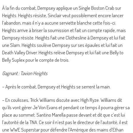
À la fin du combat, Dempsey applique un Single Boston Crab sur
Heights. Heights résiste, Sinclair veut possiblement encore lancer
l’abandon, mais il n’y a aucune serviette blanche cette fois-ci.
Heights arrive à briser la soumission et fait un compte rapide, mais
Dempsey résiste. Heights fait une Clothesline à Dempsey et lui fait
une Slam. Heights soulève Dempsey sur ses épaules et lui fait un
Death Valley Driver. Heights relève Dempsey et lui fait une Belly to
Belly Suplex pour le compte de trois.
Gagnant : Tavion Heights
– Après le combat, Dempsey et Heights se serrent la main.
– En coulisses, Trick Williams discute avec High Ryze. Williams dit
qu’ils vont gérer Je’Von Evans et pendant ce temps il pourra gérer sa
place au sommet. Santino Marella passe devant et dit que c’est lui
l’autorité de la TNA. Ce soir il n’est pas le directeur de l’autorité, il est
une WWE Superstar pour défendre l’Amérique des mains d’Ethan