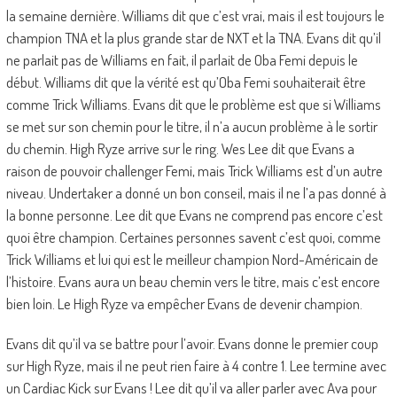
la semaine dernière. Williams dit que c’est vrai, mais il est toujours le
champion TNA et la plus grande star de NXT et la TNA. Evans dit qu’il
ne parlait pas de Williams en fait, il parlait de Oba Femi depuis le
début. Williams dit que la vérité est qu’Oba Femi souhaiterait être
comme Trick Williams. Evans dit que le problème est que si Williams
se met sur son chemin pour le titre, il n’a aucun problème à le sortir
du chemin. High Ryze arrive sur le ring. Wes Lee dit que Evans a
raison de pouvoir challenger Femi, mais Trick Williams est d’un autre
niveau. Undertaker a donné un bon conseil, mais il ne l’a pas donné à
la bonne personne. Lee dit que Evans ne comprend pas encore c’est
quoi être champion. Certaines personnes savent c’est quoi, comme
Trick Williams et lui qui est le meilleur champion Nord-Américain de
l’histoire. Evans aura un beau chemin vers le titre, mais c’est encore
bien loin. Le High Ryze va empêcher Evans de devenir champion.
Evans dit qu’il va se battre pour l’avoir. Evans donne le premier coup
sur High Ryze, mais il ne peut rien faire à 4 contre 1. Lee termine avec
un Cardiac Kick sur Evans ! Lee dit qu’il va aller parler avec Ava pour