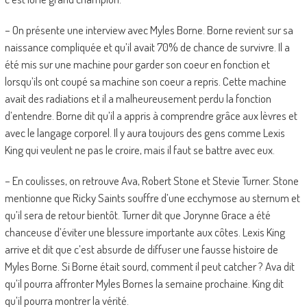
– On présente une interview avec Myles Borne. Borne revient sur sa
naissance compliquée et qu’il avait 70% de chance de survivre. Il a
été mis sur une machine pour garder son coeur en fonction et
lorsqu’ils ont coupé sa machine son coeur a repris. Cette machine
avait des radiations et il a malheureusement perdu la fonction
d’entendre. Borne dit qu’il a appris à comprendre grâce aux lèvres et
avec le langage corporel. Il y aura toujours des gens comme Lexis
King qui veulent ne pas le croire, mais il faut se battre avec eux.
– En coulisses, on retrouve Ava, Robert Stone et Stevie Turner. Stone
mentionne que Ricky Saints souffre d’une ecchymose au sternum et
qu’il sera de retour bientôt. Turner dit que Jorynne Grace a été
chanceuse d’éviter une blessure importante aux côtes. Lexis King
arrive et dit que c’est absurde de diffuser une fausse histoire de
Myles Borne. Si Borne était sourd, comment il peut catcher ? Ava dit
qu’il pourra affronter Myles Bornes la semaine prochaine. King dit
qu’il pourra montrer la vérité.