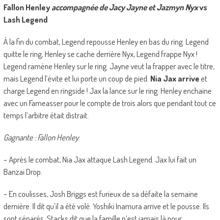
Fallon Henley
accompagnée de Jacy Jayne et Jazmyn Nyx
vs
Lash Legend
À la fin du combat, Legend repousse Henley en bas du ring. Legend
quitte le ring, Henley se cache derrière Nyx, Legend frappe Nyx !
Legend ramène Henley sur le ring. Jayne veut la frapper avec le titre,
mais Legend l’évite et lui porte un coup de pied.
Nia Jax arrive
et
charge Legend en ringside ! Jax la lance sur le ring. Henley enchaine
avec un Fameasser pour le compte de trois alors que pendant tout ce
temps l’arbitre était distrait.
Gagnante : Fallon Henley
– Après le combat, Nia Jax attaque Lash Legend. Jax lui fait un
Banzai Drop.
– En coulisses, Josh Briggs est furieux de sa défaite la semaine
dernière. Il dit qu’il a été volé. Yoshiki Inamura arrive et le pousse. Ils
sont séparés. Stacks dit que la famille n’est jamais là pour