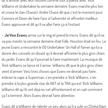
dit d’arrêter avec leur histoire comme tout a planté avec Trick
Williams et Undertaker la semaine dernière. Evans marche plus loin
et croise le clan ChaseU. Andre Chase dit que c’est le moment pour
Connors et Dixon de faire face à l’adversité et affronter meilleur.
Evans approuve et dit qu’il va aller faire ça à l’instant.
–
Je’Von Evans
arrive sur le ring et prend le micro. Evans dit qu’il ne
va pas mentir, la semaine dernière était folle. Houston était en feu. Le
jeune Evans a rencontré le OG Undertaker. Un Hall of Famer qui lui a
donné des conseils en disant qu’il devrait affronter le plus gros chien
du jardin. Evans dit qu’il pourrait le faire maintenant. La musique de
Trick Williams se lance et il arrive. Williams dit que le plus gros chien
vient d’arriver. Voici trois choses que Evans ne devrait pas faire,
enlever la cape à Superman, s’en prendre à Trick Williams, s’en
prendre à la plus grande star de NXT et la TNA qui est Trick Williams.
Williams dit qu’ils ont déjà eu cet affrontement et on sait comment
ça l’a terminé. Alors Evans devrait faire attention.
Evans dit à Williams de ralentir un peu alors qu’il a subi un ChokeSlam