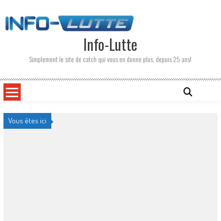
Skip
to
content
Info-Lutte
Simplement le site de catch qui vous en donne plus, depuis 25 ans!
Vous êtes ici