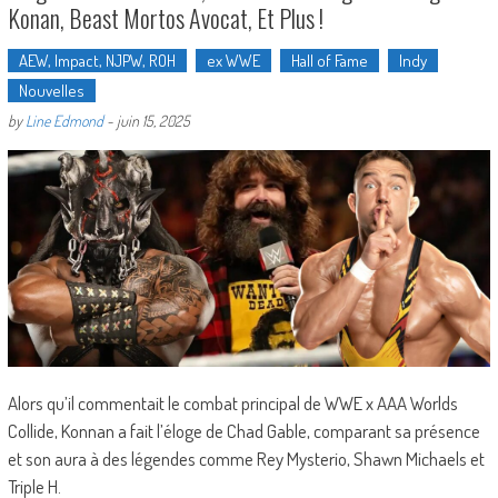
Konan, Beast Mortos Avocat, Et Plus !
AEW, Impact, NJPW, ROH
ex WWE
Hall of Fame
Indy
Nouvelles
by
Line Edmond
-
juin 15, 2025
Alors qu’il commentait le combat principal de WWE x AAA Worlds
Collide, Konnan a fait l’éloge de Chad Gable, comparant sa présence
et son aura à des légendes comme Rey Mysterio, Shawn Michaels et
Triple H.