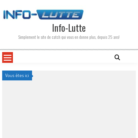
Skip
to
content
Info-Lutte
Simplement le site de catch qui vous en donne plus, depuis 25 ans!
Vous êtes ici