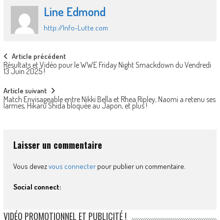
Line Edmond
http://Info-Lutte.com
Post
Article précédent
Résultats et Vidéo pour le WWE Friday Night Smackdown du Vendredi
navigation
13 Juin 2025 !
Article suivant
Match Envisageable entre Nikki Bella et Rhea Ripley, Naomi a retenu ses
larmes, Hikaru Shida bloquée au Japon, et plus !
Laisser un commentaire
Vous devez
vous connecter
pour publier un commentaire.
Social connect:
VIDÉO PROMOTIONNEL ET PUBLICITÉ !