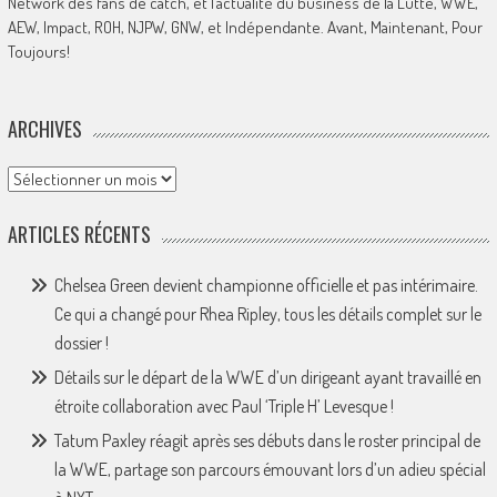
Network des fans de catch, et l’actualité du business de la Lutte, WWE,
AEW, Impact, ROH, NJPW, GNW, et Indépendante. Avant, Maintenant, Pour
Toujours!
ARCHIVES
Archives
ARTICLES RÉCENTS
Chelsea Green devient championne officielle et pas intérimaire.
Ce qui a changé pour Rhea Ripley, tous les détails complet sur le
dossier !
Détails sur le départ de la WWE d’un dirigeant ayant travaillé en
étroite collaboration avec Paul ‘Triple H’ Levesque !
Tatum Paxley réagit après ses débuts dans le roster principal de
la WWE, partage son parcours émouvant lors d’un adieu spécial