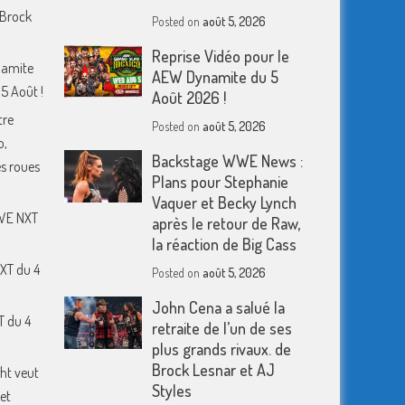
 Brock
Posted on
août 5, 2026
Reprise Vidéo pour le
namite
AEW Dynamite du 5
5 Août !
Août 2026 !
tre
Posted on
août 5, 2026
o,
Backstage WWE News :
s roues
Plans pour Stephanie
Vaquer et Becky Lynch
WWE NXT
après le retour de Raw,
la réaction de Big Cass
XT du 4
Posted on
août 5, 2026
John Cena a salué la
T du 4
retraite de l’un de ses
plus grands rivaux. de
Brock Lesnar et AJ
ht veut
Styles
et