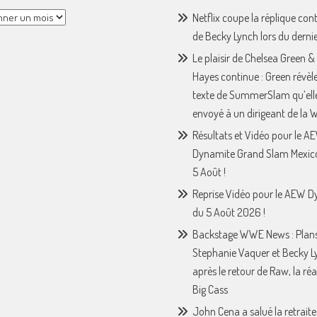
Netflix coupe la réplique con
de Becky Lynch lors du derni
Le plaisir de Chelsea Green &
Hayes continue : Green révèle
texte de SummerSlam qu’ell
envoyé à un dirigeant de la
Résultats et Vidéo pour le A
Dynamite Grand Slam Mexic
5 Août !
Reprise Vidéo pour le AEW 
du 5 Août 2026 !
Backstage WWE News : Plan
Stephanie Vaquer et Becky L
après le retour de Raw, la ré
Big Cass
John Cena a salué la retraite