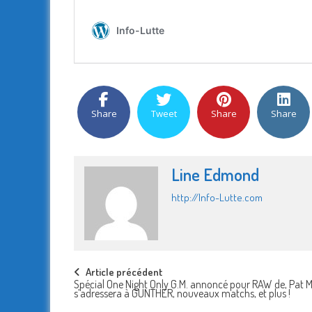
Share
Tweet
Share
Share
Line Edmond
http://Info-Lutte.com
Post
Article précédent
Spécial One Night Only G.M. annoncé pour RAW de, Pat 
s’adressera à GUNTHER, nouveaux matchs, et plus !
navigation