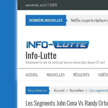
Skip
vendredi, août 7, 2026
to
content
Netflix coupe la réplique
DERNIÈRE NOUVELLES
Info-Lutte
Simplement le site de catch qui vous en donne plus, depuis 25 ans!
ACCUEIL
NOUVELLES
RÉSULTATS
VIDÉO
Vous êtes ici
Accueil
>
Nouvelles
>
Les segments
Les Segments John Cena Vs Randy Orton