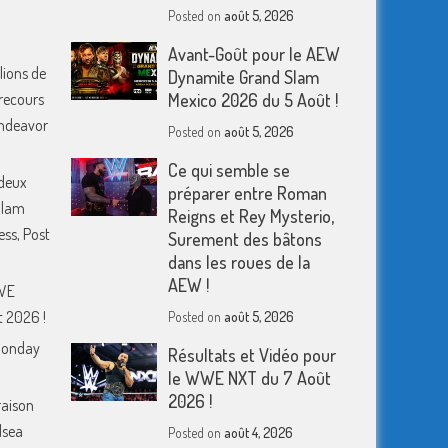
Posted on
août 5, 2026
Avant-Goût pour le AEW
lions de
Dynamite Grand Slam
 recours
Mexico 2026 du 5 Août !
 Endeavor
Posted on
août 5, 2026
Ce qui semble se
deux
préparer entre Roman
Slam
Reigns et Rey Mysterio,
ess, Post
Surement des bâtons
dans les roues de la
AEW !
WWE
 2026 !
Posted on
août 5, 2026
Monday
Résultats et Vidéo pour
le WWE NXT du 7 Août
2026 !
raison
lsea
Posted on
août 4, 2026