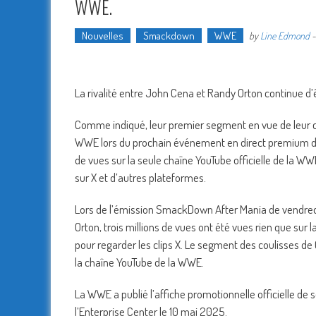
WWE.
Nouvelles
Smackdown
WWE
by
Line Edmond
La rivalité entre John Cena et Randy Orton continue d’
Comme indiqué, leur premier segment en vue de leur c
WWE lors du prochain événement en direct premium de l
de vues sur la seule chaîne YouTube officielle de la W
sur X et d’autres plateformes.
Lors de l’émission SmackDown After Mania de vendredi,
Orton, trois millions de vues ont été vues rien que sur
pour regarder les clips X. Le segment des coulisses de
la chaîne YouTube de la WWE.
La WWE a publié l’affiche promotionnelle officielle d
l’Enterprise Center le 10 mai 2025.