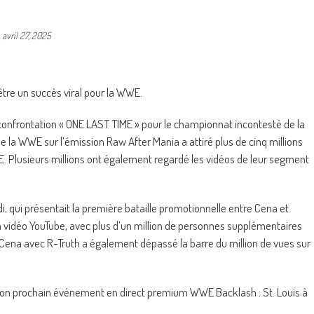
-
avril 27, 2025
être un succès viral pour la WWE.
onfrontation « ONE LAST TIME » pour le championnat incontesté de la
a WWE sur l’émission Raw After Mania a attiré plus de cinq millions
WE. Plusieurs millions ont également regardé les vidéos de leur segment
 qui présentait la première bataille promotionnelle entre Cena et
 la vidéo YouTube, avec plus d’un million de personnes supplémentaires
 Cena avec R-Truth a également dépassé la barre du million de vues sur
e son prochain événement en direct premium WWE Backlash : St. Louis à