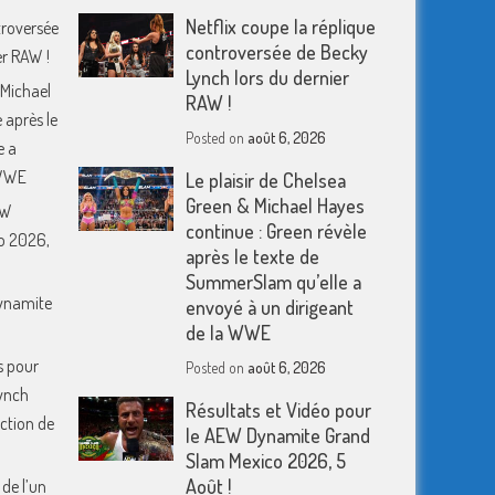
Netflix coupe la réplique
troversée
controversée de Becky
er RAW !
Lynch lors du dernier
 Michael
RAW !
 après le
Posted on
août 6, 2026
e a
 WWE
Le plaisir de Chelsea
Green & Michael Hayes
EW
continue : Green révèle
o 2026,
après le texte de
SummerSlam qu’elle a
Dynamite
envoyé à un dirigeant
de la WWE
s pour
Posted on
août 6, 2026
ynch
Résultats et Vidéo pour
action de
le AEW Dynamite Grand
Slam Mexico 2026, 5
Août !
 de l’un