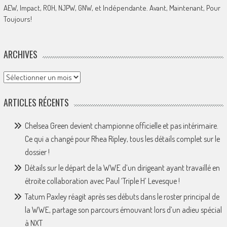
AEW, Impact, ROH, NJPW, GNW, et Indépendante. Avant, Maintenant, Pour
Toujours!
ARCHIVES
Archives
ARTICLES RÉCENTS
Chelsea Green devient championne officielle et pas intérimaire.
Ce qui a changé pour Rhea Ripley, tous les détails complet sur le
dossier !
Détails sur le départ de la WWE d’un dirigeant ayant travaillé en
étroite collaboration avec Paul ‘Triple H’ Levesque !
Tatum Paxley réagit après ses débuts dans le roster principal de
la WWE, partage son parcours émouvant lors d’un adieu spécial
à NXT