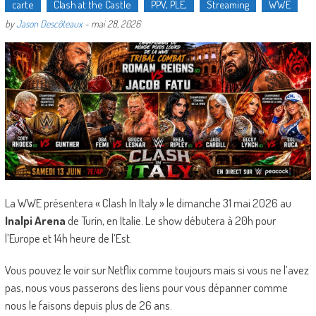
carte
Clash at the Castle
PPV, PLE,
Streaming
WWE
by
Jason Descôteaux
-
mai 28, 2026
La WWE présentera « Clash In Italy » le dimanche 31 mai 2026 au
Inalpi Arena
de Turin, en Italie. Le show débutera à 20h pour
l’Europe et 14h heure de l’Est.
Vous pouvez le voir sur Netflix comme toujours mais si vous ne l’avez
pas, nous vous passerons des liens pour vous dépanner comme
nous le faisons depuis plus de 26 ans.