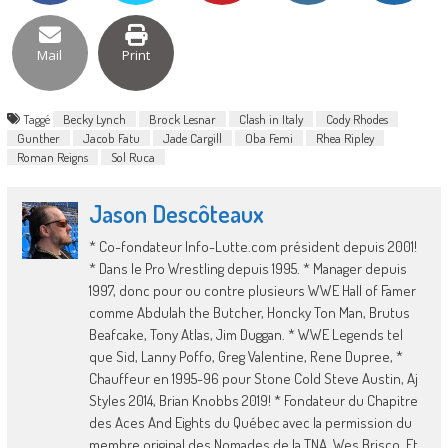
Mail
Print
Taggé
Becky Lynch
Brock Lesnar
Clash in Italy
Cody Rhodes
Gunther
Jacob Fatu
Jade Cargill
Oba Femi
Rhea Ripley
Roman Reigns
Sol Ruca
Jason Descôteaux
* Co-fondateur Info-Lutte.com président depuis 2001!
* Dans le Pro Wrestling depuis 1995. * Manager depuis
1997, donc pour ou contre plusieurs WWE Hall of Famer
comme Abdulah the Butcher, Honcky Ton Man, Brutus
Beafcake, Tony Atlas, Jim Duggan. * WWE Legends tel
que Sid, Lanny Poffo, Greg Valentine, Rene Dupree, *
Chauffeur en 1995-96 pour Stone Cold Steve Austin, Aj
Styles 2014, Brian Knobbs 2019! * Fondateur du Chapitre
des Aces And Eights du Québec avec la permission du
membre original des Nomades de la TNA, Wes Brisco. Et