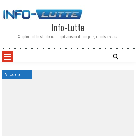
Skip
to
content
Info-Lutte
Simplement le site de catch qui vous en donne plus, depuis 25 ans!
Vous êtes ici