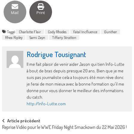
Mail
Print
Taggé
Charlotte Flair
Cody Rhodes
Fatal Incfluence
Gunther
Rhea Ripley
Sami Zayn
Tiffany Stratton
Rodrigue Tousignant
Il me fait plaisir de venir aider Jason qui tien Info-Lutte
à bout de bras depuis presque 20 ans. Bien que je me
suis pas journaliste cela a toujours été mon rêve donc
je ferai de mon mieux avec la bonne formation qu'il me
donne pour vous donner le meilleur des informations
du catch.
http://Info-Lutte.com
Post
Article précédent
Reprise Vidéo pour le WWE Friday Night Smackown du 22 Mai 2026 !
navigation