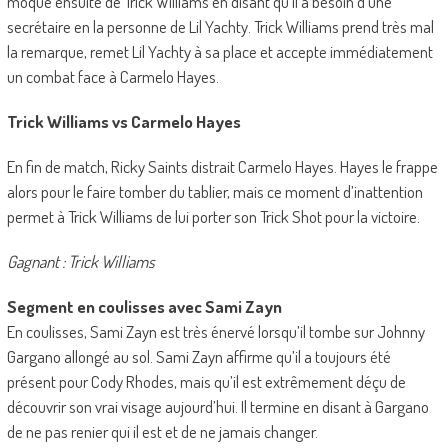
moque ensuite de Trick Williams en disant qu’il a besoin d’une
secrétaire en la personne de Lil Yachty. Trick Williams prend très mal
la remarque, remet Lil Yachty à sa place et accepte immédiatement
un combat face à Carmelo Hayes.
Trick Williams vs Carmelo Hayes
En fin de match, Ricky Saints distrait Carmelo Hayes. Hayes le frappe
alors pour le faire tomber du tablier, mais ce moment d’inattention
permet à Trick Williams de lui porter son Trick Shot pour la victoire.
Gagnant : Trick Williams
Segment en coulisses avec Sami Zayn
En coulisses, Sami Zayn est très énervé lorsqu’il tombe sur Johnny
Gargano allongé au sol. Sami Zayn affirme qu’il a toujours été
présent pour Cody Rhodes, mais qu’il est extrêmement déçu de
découvrir son vrai visage aujourd’hui. Il termine en disant à Gargano
de ne pas renier qui il est et de ne jamais changer.