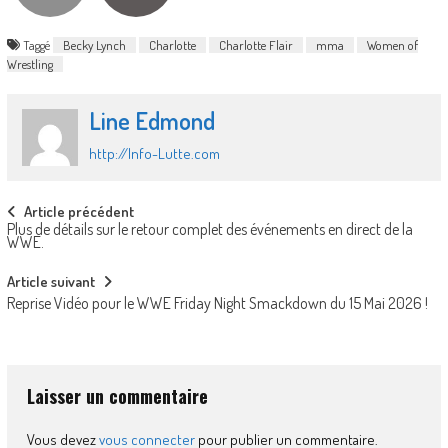
Taggé
Becky Lynch
Charlotte
Charlotte Flair
mma
Women of
Wrestling
Line Edmond
http://Info-Lutte.com
Post
Article précédent
Plus de détails sur le retour complet des événements en direct de la
navigation
WWE.
Article suivant
Reprise Vidéo pour le WWE Friday Night Smackdown du 15 Mai 2026 !
Laisser un commentaire
Vous devez
vous connecter
pour publier un commentaire.