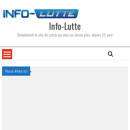
Skip
to
content
Info-Lutte
Simplement le site de catch qui vous en donne plus, depuis 25 ans!
Vous êtes ici