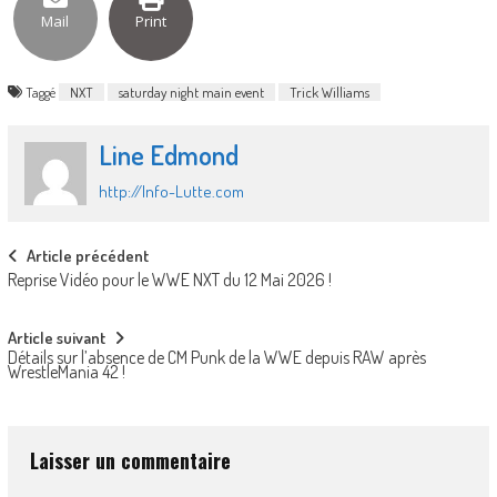
Mail
Print
Taggé
NXT
saturday night main event
Trick Williams
Line Edmond
http://Info-Lutte.com
Post
Article précédent
Reprise Vidéo pour le WWE NXT du 12 Mai 2026 !
navigation
Article suivant
Détails sur l’absence de CM Punk de la WWE depuis RAW après
WrestleMania 42 !
Laisser un commentaire