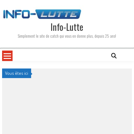
Skip
to
content
Info-Lutte
Simplement le site de catch qui vous en donne plus, depuis 25 ans!
Vous êtes ici