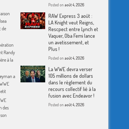
Posted on
août 4, 2026
raison
RAW Express 3 août :
lsea
LA Knight veut Reigns,
t de
Rescpect entre Lynch et
Vaquer, Oba Femi lance
un avetissement, et
pération
Plus !
nt Randy
Posted on
août 4, 2026
ère à la
La WWE devra verser
105 millions de dollars
 Heyman a
dans le règlement du
a WWE
recours collectif lié à la
etit
fusion avec Endeavor !
 WWE
Posted on
août 4, 2026
n des
 son