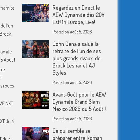
Regardez en Direct le
Dynamite
AEW Dynamite dès 20h
Est! 1h Europe, Live!
 de l’un
Posted on
août 5, 2026
 Brock
John Cena a salué la
retraite de l’un de ses
namite
plus grands rivaux. de
5 Août !
Brock Lesnar et AJ
tre
Styles
o,
Posted on
août 5, 2026
s roues
Avant-Goût pour le AEW
Dynamite Grand Slam
WWE NXT
Mexico 2026 du 5 Août !
Posted on
août 5, 2026
XT du 4
Ce qui semble se
préparer entre Roman
T du 4