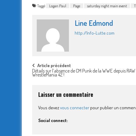
Taggé
Logan Paul
Page
saturday night main event
T
Line Edmond
http://Info-Lutte.com
Post
Article précédent
Détails sur l’absence de CM Punk de la WWE depuis RAW
WrestleMania 42 !
navigation
Laisser un commentaire
Vous devez
vous connecter
pour publier un comment
Social connect: