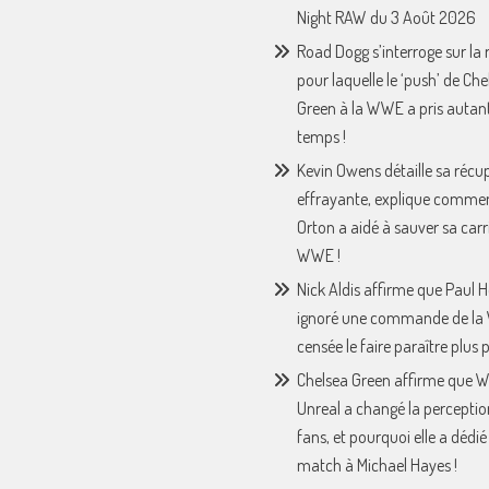
Night RAW du 3 Août 2026
Road Dogg s’interroge sur la 
pour laquelle le ‘push’ de Che
Green à la WWE a pris autan
temps !
Kevin Owens détaille sa récu
effrayante, explique comme
Orton a aidé à sauver sa carri
WWE !
Nick Aldis affirme que Paul
ignoré une commande de l
censée le faire paraître plus p
Chelsea Green affirme que
Unreal a changé la perceptio
fans, et pourquoi elle a dédié
match à Michael Hayes !