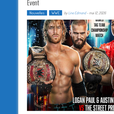
Event
Nouvelles
WWE
by
Line Edmond
-
mai 12, 2026