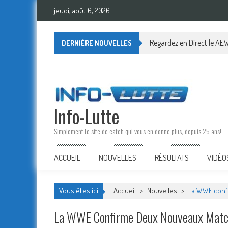
Skip
jeudi, août 6, 2026
to
content
Regardez en Direct le AEW
DERNIÈRE NOUVELLES
Info-Lutte
Simplement le site de catch qui vous en donne plus, depuis 25 ans!
ACCUEIL
NOUVELLES
RÉSULTATS
VIDÉO
Vous êtes ici
Accueil
>
Nouvelles
>
La WWE confi
La WWE Confirme Deux Nouveaux Match