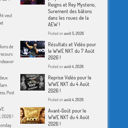
Reigns et Rey Mysterio,
Surement des bâtons
ht veut
dans les roues de la
et
AEW !
Posted on
août 5, 2026
Résultats et Vidéo pour
lions de
le WWE NXT du 7 Août
 recours
2026 !
 Endeavor
Posted on
août 4, 2026
Reprise Vidéo pour le
deux
WWE NXT du 4 Août
Slam
2026 !
ess, Post
Posted on
août 4, 2026
WWE
Avant-Goût pour le
 2026 !
WWE NXT du 4 Août
2026 !
Monday