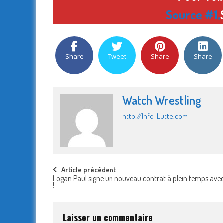
Source #1
,
Share
Tweet
Share
Share
Watch Wrestling
http://Info-Lutte.com
Post
Article précédent
Logan Paul signe un nouveau contrat à plein temps av
!
navigation
Laisser un commentaire