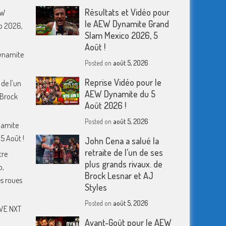
Résultats et Vidéo pour
EW
le AEW Dynamite Grand
o 2026,
Slam Mexico 2026, 5
Août !
Dynamite
Posted on
août 5, 2026
Reprise Vidéo pour le
 de l’un
AEW Dynamite du 5
 Brock
Août 2026 !
Posted on
août 5, 2026
namite
5 Août !
John Cena a salué la
retraite de l’un de ses
tre
plus grands rivaux. de
o,
Brock Lesnar et AJ
s roues
Styles
Posted on
août 5, 2026
WWE NXT
Avant-Goût pour le AEW