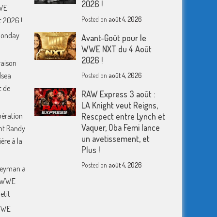
2026 !
WWE
Posted on
août 4, 2026
 2026 !
Monday
Avant-Goût pour le
WWE NXT du 4 Août
2026 !
raison
lsea
Posted on
août 4, 2026
t de
RAW Express 3 août :
LA Knight veut Reigns,
pération
Rescpect entre Lynch et
Vaquer, Oba Femi lance
nt Randy
un avetissement, et
ère à la
Plus !
Posted on
août 4, 2026
 Heyman a
a WWE
etit
 WWE