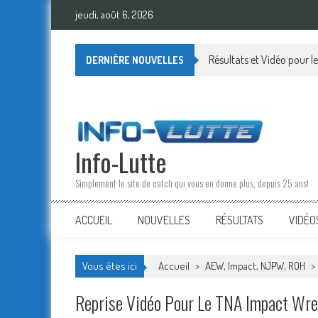
Skip
jeudi, août 6, 2026
to
content
Résultats et Vidéo pour 
DERNIÈRE NOUVELLES
Info-Lutte
Simplement le site de catch qui vous en donne plus, depuis 25 ans!
ACCUEIL
NOUVELLES
RÉSULTATS
VIDÉO
Vous êtes ici
Accueil
>
AEW, Impact, NJPW, ROH
>
Reprise Vidéo Pour Le TNA Impact Wre