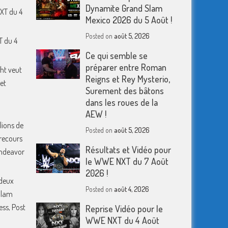
Dynamite Grand Slam
XT du 4
Mexico 2026 du 5 Août !
Posted on
août 5, 2026
T du 4
Ce qui semble se
préparer entre Roman
ht veut
Reigns et Rey Mysterio,
et
Surement des bâtons
dans les roues de la
AEW !
lions de
Posted on
août 5, 2026
 recours
Résultats et Vidéo pour
 Endeavor
le WWE NXT du 7 Août
2026 !
deux
Posted on
août 4, 2026
Slam
ess, Post
Reprise Vidéo pour le
WWE NXT du 4 Août