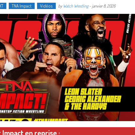
XT
TNA Impact
Vidéos
by
Watch Wrestling
-
janvier 8, 2026
 Impact en reprise :