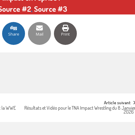
Source #2
,
Source #3
Share
Mail
Print
Article suivant
ec la WWE
Résultats et Vidéo pour le TNA Impact Wrestling du 8 Janvie
2026 