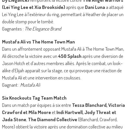
(Lei Ying Lee et Xia Brookside)
après que
Dani Luna
a attaqué
Lei Ying Lee à l’extérieur du ring, permettant à Heather de placer un
double stomp pour le tombé.
Gagnantes :
The Elegance Brand
Mustafa Ali vs The Home Town Man
Dans un affrontement opposant Mustafa Ali à The Home Town Man,
Ali décroche la victoire avec un
450 Splash
après une diversion de
Jason Hotch et d’autres membres alliés. Après le combat, un look-
alike d’Elijah apparaît sur la stage, ce qui provoque une réaction de
Mustafa Ali et une intervention en coulisses.
Gagnant :
Mustafa Ali
Six Knockouts Tag Team Match
Dans un match par équipes à six entre
Tessa Blanchard, Victoria
Crawford et Mila Moore
et
Indi Hartwell, Jody Threat et
Jada Stone
,
The Diamond Collective
(Blanchard, Crawford,
Moore) obtient la victoire après une domination collective au milieu