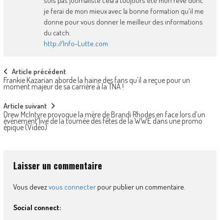
suis pas journaliste cela a toujours été mon rêve donc
je ferai de mon mieux avec la bonne formation qu'il me
donne pour vous donner le meilleur des informations
du catch.
http://Info-Lutte.com
Post
Article précédent
Frankie Kazarian aborde la haine des fans qu’il a reçue pour un
navigation
moment majeur de sa carrière à la TNA !
Article suivant
Drew McIntyre provoque la mère de Brandi Rhodes en face lors d’un
événement live de la tournée des fêtes de la WWE dans une promo
épique (Vidéo)
Laisser un commentaire
Vous devez
vous connecter
pour publier un commentaire.
Social connect: