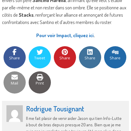
envers son père
Santino Marella
, affirmant qu’elle veut s’établir
par elle-même et non rester dans son ombre. Elle se positionne aux
côtés de
Stacks
, renforçant leur alliance et annonçant de futures
confrontations avec Santino et d’autres membres du roster.
Pour voir Impact, cliquez ici
.
Share
Tweet
Share
Share
Share
Mail
Print
Rodrigue Tousignant
Il me fait plaisir de venir aider Jason qui tien Info-Lutte
à bout de bras depuis presque 20 ans. Bien que je me