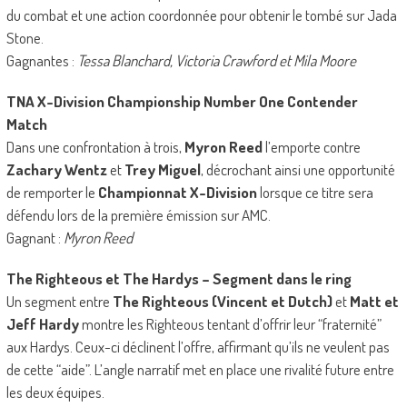
du combat et une action coordonnée pour obtenir le tombé sur Jada
Stone.
Gagnantes :
Tessa Blanchard, Victoria Crawford et Mila Moore
TNA X-Division Championship Number One Contender
Match
Dans une confrontation à trois,
Myron Reed
l’emporte contre
Zachary Wentz
et
Trey Miguel
, décrochant ainsi une opportunité
de remporter le
Championnat X-Division
lorsque ce titre sera
défendu lors de la première émission sur AMC.
Gagnant :
Myron Reed
The Righteous et The Hardys – Segment dans le ring
Un segment entre
The Righteous (Vincent et Dutch)
et
Matt et
Jeff Hardy
montre les Righteous tentant d’offrir leur “fraternité”
aux Hardys. Ceux-ci déclinent l’offre, affirmant qu’ils ne veulent pas
de cette “aide”. L’angle narratif met en place une rivalité future entre
les deux équipes.