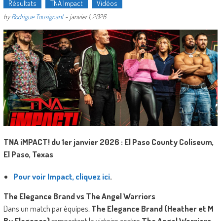
Résultats
TNA Impact
Vidéos
by
Rodrigue Tousignant
-
janvier 1, 2026
TNA iMPACT! du 1er janvier 2026 :
El Paso County Coliseum,
El Paso, Texas
Pour voir Impact, cliquez ici
.
The Elegance Brand vs The Angel Warriors
Dans un match par équipes,
The Elegance Brand (Heather et M
By Elegance)
remportent la victoire contre
The Angel Warriors