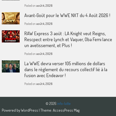
Posted on
août 4, 2026
Avant-Goût pour le WWE NXT du 4 Août 2026 !
Posted on
août 4, 2026
RAW Express 3 août : LA Knight veut Reigns,
Rescpect entre Lynch et Vaquer, Oba Femi lance
un avetissement, et Plus !
Posted on
août 4, 2026
La WWE devra verser 105 millions de dollars
dans le règlement du recours collectif lié à la
fusion avec Endeavor !
Posted on
août 4, 2026
© 2026
info-lutte
Powered by
WordPress
| Theme:
AccessPress Mag