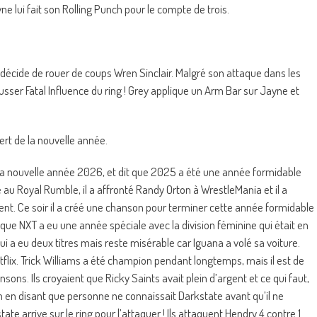
ne lui fait son Rolling Punch pour le compte de trois.
et décide de rouer de coups Wren Sinclair. Malgré son attaque dans les
pousser Fatal Influence du ring ! Grey applique un Arm Bar sur Jayne et
rt de la nouvelle année.
la nouvelle année 2026, et dit que 2025 a été une année formidable
ace au Royal Rumble, il a affronté Randy Orton à WrestleMania et il a
nt. Ce soir il a créé une chanson pour terminer cette année formidable
que NXT a eu une année spéciale avec la division féminine qui était en
ui a eu deux titres mais reste misérable car Iguana a volé sa voiture.
tflix. Trick Williams a été champion pendant longtemps, mais il est de
ons. Ils croyaient que Ricky Saints avait plein d’argent et ce qui faut,
n en disant que personne ne connaissait Darkstate avant qu’il ne
te arrive sur le ring pour l’attaquer ! Ils attaquent Hendry 4 contre 1