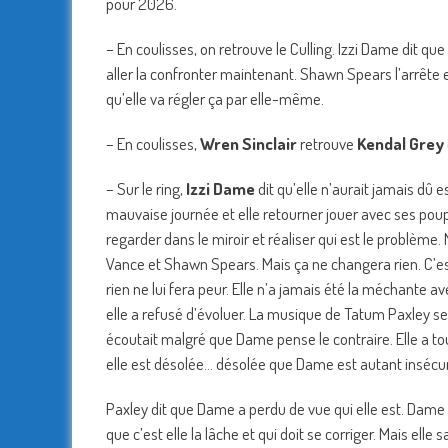
pour 2026.
– En coulisses, on retrouve le Culling. Izzi Dame dit q
aller la confronter maintenant. Shawn Spears l’arrête e
qu’elle va régler ça par elle-même.
– En coulisses,
Wren Sinclair
retrouve
Kendal Grey
– Sur le ring,
Izzi Dame
dit qu’elle n’aurait jamais dû 
mauvaise journée et elle retourner jouer avec ses poupé
regarder dans le miroir et réaliser qui est le problème.
Vance et Shawn Spears. Mais ça ne changera rien. C’est
rien ne lui fera peur. Elle n’a jamais été la méchante av
elle a refusé d’évoluer. La musique de Tatum Paxley se l
écoutait malgré que Dame pense le contraire. Elle a tout v
elle est désolée… désolée que Dame est autant insécur
Paxley dit que Dame a perdu de vue qui elle est. Dame 
que c’est elle la lâche et qui doit se corriger. Mais ell