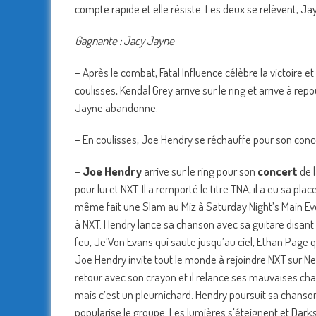
compte rapide et elle résiste. Les deux se relèvent, Jay
Gagnante : Jacy Jayne
– Après le combat, Fatal Influence célèbre la victoire 
coulisses, Kendal Grey arrive sur le ring et arrive à re
Jayne abandonne.
– En coulisses, Joe Hendry se réchauffe pour son conce
–
Joe Hendry
arrive sur le ring pour son
concert
de 
pour lui et NXT. Il a remporté le titre TNA, il a eu sa pl
même fait une Slam au Miz à Saturday Night’s Main Eve
à NXT. Hendry lance sa chanson avec sa guitare disant 
feu, Je’Von Evans qui saute jusqu’au ciel, Ethan Page q
Joe Hendry invite tout le monde à rejoindre NXT sur Ne
retour avec son crayon et il relance ses mauvaises chans
mais c’est un pleurnichard. Hendry poursuit sa chanso
popularise le groupe. Les lumières s’éteignent et Darksta