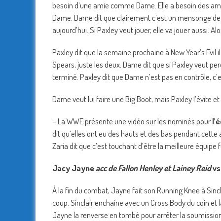
besoin d’une amie comme Dame. Elle a besoin des amis 
Dame. Dame dit que clairement c’est un mensonge de d
aujourd’hui. Si Paxley veut jouer, elle va jouer aussi. A
Paxley dit que la semaine prochaine à New Year’s Evil
Spears, juste les deux. Dame dit que si Paxley veut pe
terminé. Paxley dit que Dame n’est pas en contrôle, c’es
Dame veut lui faire une Big Boot, mais Paxley l’évite et 
– La WWE présente une vidéo sur les
nominés pour
l’
dit qu’elles ont eu des hauts et des bas pendant cette
Zaria dit que c’est touchant d’être la meilleure équipe
Jacy Jayne
acc de Fallon Henley et Lainey Reid
vs
À la fin du combat, Jayne fait son Running Knee à Sinclair
coup. Sinclair enchaine avec un Cross Body du coin et l
Jayne la renverse en tombé pour arrêter la soumission