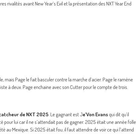
es rivalités avant New Year’s Evil et la présentation des NXT Year End
e, mais Page le fait basculer contre la marche d’acier. Page le ramène
l résiste à deux. Page enchaine avec son Cutter pour le compte de trois.
catcheur de NXT 2025
. Le gagnant est J
e’Von Evans
qui dit qu’il
é pour lui car il ne s’attendait pas de gagner. 2025 était une année folle
a été au Mexique. Si 2025 était fou, il faut attendre de voir ce qui l’attend