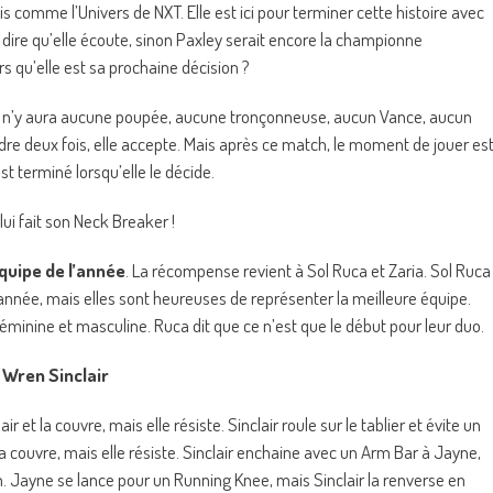
comme l’Univers de NXT. Elle est ici pour terminer cette histoire avec
ire qu’elle écoute, sinon Paxley serait encore la championne
lors qu’elle est sa prochaine décision ?
 il n’y aura aucune poupée, aucune tronçonneuse, aucun Vance, aucun
rdre deux fois, elle accepte. Mais après ce match, le moment de jouer es
t terminé lorsqu’elle le décide.
lui fait son Neck Breaker !
équipe de l’année
. La récompense revient à Sol Ruca et Zaria. Sol Ruca
 année, mais elles sont heureuses de représenter la meilleure équipe.
 féminine et masculine. Ruca dit que ce n’est que le début pour leur duo.
 Wren Sinclair
 et la couvre, mais elle résiste. Sinclair roule sur le tablier et évite un
a couvre, mais elle résiste. Sinclair enchaine avec un Arm Bar à Jayne,
. Jayne se lance pour un Running Knee, mais Sinclair la renverse en