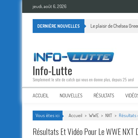
Skip
jeudi, août 6, 2026
to
content
Résultats et Vidéo pour 
DERNIÈRE NOUVELLES
Info-Lutte
Simplement le site de catch qui vous en donne plus, depuis 25 ans!
ACCUEIL
NOUVELLES
RÉSULTATS
VIDÉO
Vous êtes ici
Accueil
>
WWE
>
NXT
>
Résultats
Résultats Et Vidéo Pour Le WWE NXT