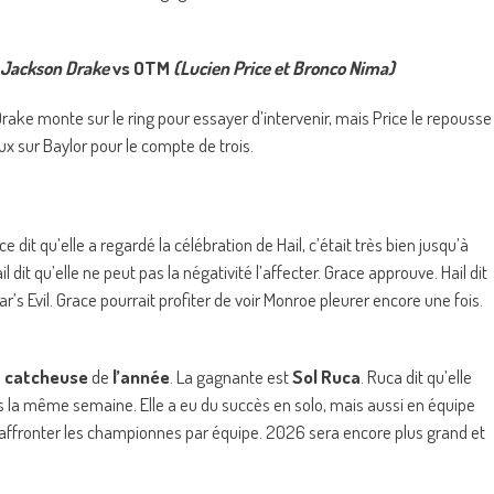
e Jackson Drake
vs OTM
(Lucien Price et Bronco Nima)
ake monte sur le ring pour essayer d’intervenir, mais Price le repousse
 sur Baylor pour le compte de trois.
dit qu’elle a regardé la célébration de Hail, c’était très bien jusqu’à
dit qu’elle ne peut pas la négativité l’affecter. Grace approuve. Hail dit
’s Evil. Grace pourrait profiter de voir Monroe pleurer encore une fois.
a
catcheuse
de
l’année
. La gagnante est
Sol Ruca
. Ruca dit qu’elle
la même semaine. Elle a eu du succès en solo, mais aussi en équipe
 d’affronter les championnes par équipe. 2026 sera encore plus grand et