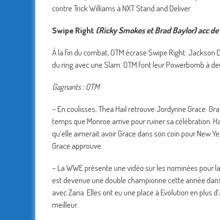
contre Trick Williams à NXT Stand and Deliver.
Swipe Right
(Ricky Smokes et Brad Baylor) acc d
À la fin du combat, OTM écrase Swipe Right. Jackson Dr
du ring avec une Slam. OTM font leur Powerbomb à deux
Gagnants : OTM
– En coulisses, Thea Hail retrouve Jordynne Grace. Grace 
temps que Monroe arrive pour ruiner sa célébration. Hail 
qu’elle aimerait avoir Grace dans son coin pour New Year
Grace approuve.
– La WWE présente une vidéo sur les nominées pour l
est devenue une double championne cette année dans 
avec Zaria. Elles ont eu une place à Evolution en plus
meilleur.