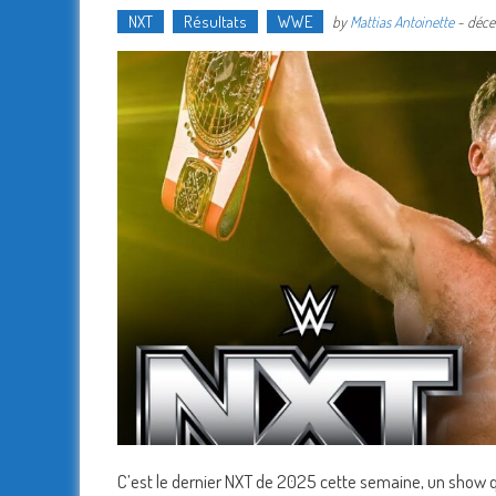
NXT
Résultats
WWE
by
Mattias Antoinette
-
déce
C’est le dernier NXT de 2025 cette semaine, un show qu