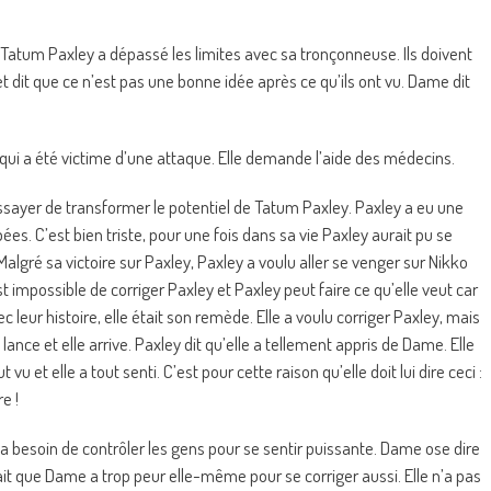
ue Tatum Paxley a dépassé les limites avec sa tronçonneuse. Ils doivent
t dit que ce n’est pas une bonne idée après ce qu’ils ont vu. Dame dit
qui a été victime d’une attaque. Elle demande l’aide des médecins.
essayer de transformer le potentiel de Tatum Paxley. Paxley a eu une
es. C’est bien triste, pour une fois dans sa vie Paxley aurait pu se
 Malgré sa victoire sur Paxley, Paxley a voulu aller se venger sur Nikko
 impossible de corriger Paxley et Paxley peut faire ce qu’elle veut car
ec leur histoire, elle était son remède. Elle a voulu corriger Paxley, mais
ance et elle arrive. Paxley dit qu’elle a tellement appris de Dame. Elle
u et elle a tout senti. C’est pour cette raison qu’elle doit lui dire ceci :
e !
a besoin de contrôler les gens pour se sentir puissante. Dame ose dire
e sait que Dame a trop peur elle-même pour se corriger aussi. Elle n’a pas