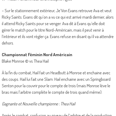
– Sur le stationnement extérieur, Je’Von Evans retrouve Ava et veut
Ricky Saints. Evans dit qu’on a vu ce qui est arrivé mardi dernier, alors
il attend Ricky Saints pour se venger. Ava dit à Evans qu’elle doit
gérer le match pour le titre Nord-Américain, mais il peut venir à
l’intérieur et ils vont régler ça. Evans refuse en disant qu’il va attendre
dehors.
Championnat Féminin Nord Américain
Blake Monroe © vs Thea Hail
À la fin du combat, Hail fait un Headbutt à Monroe et enchaine avec
des coups. Hail lui fait une Slam. Hail enchaine avec un Springboard
Senton pour la couvrir pour le compte de trois (mais Monroe lève le
bras mais l’arbitre complète le compte de trois quand même).
Gagnante et Nouvelle championne : Thea Hail
Après le combat, confusion au niveau de l’arbitre et de la production.