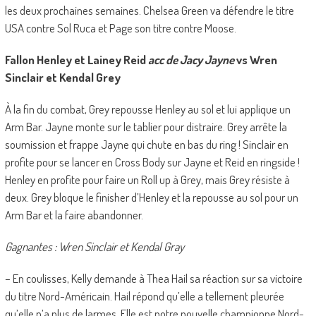
les deux prochaines semaines. Chelsea Green va défendre le titre
USA contre Sol Ruca et Page son titre contre Moose.
Fallon Henley et Lainey Reid
acc de Jacy Jayne
vs Wren
Sinclair et Kendal Grey
À la fin du combat, Grey repousse Henley au sol et lui applique un
Arm Bar. Jayne monte sur le tablier pour distraire. Grey arrête la
soumission et frappe Jayne qui chute en bas du ring ! Sinclair en
profite pour se lancer en Cross Body sur Jayne et Reid en ringside !
Henley en profite pour faire un Roll up à Grey, mais Grey résiste à
deux. Grey bloque le finisher d’Henley et la repousse au sol pour un
Arm Bar et la faire abandonner.
Gagnantes : Wren Sinclair et Kendal Gray
– En coulisses, Kelly demande à Thea Hail sa réaction sur sa victoire
du titre Nord-Américain. Hail répond qu’elle a tellement pleurée
qu’elle n’a plus de larmes. Elle est notre nouvelle championne Nord-