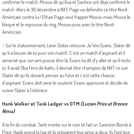
confirmer le match. Moose dit qu’Ava et Santino ont déjà confirmé le
match. Alors le 30 décembre à NXT, Page va défendre ce titre Nord-
Américain contre lui ! Ethan Page veut frapper Moose, mais Moose le
bloque et le repousse du ring. Moose pose avec le titre Nord-
Américain.
– Sur le stationnement, Leon Slater retrouve Je’Von Evans. Slater dit
qu’il a besoin de lui pour son match. C’est un match d’aspirant et il
aimerait que son ami puisse être là. Evans lui dit d’y aller et qu’il reste
ici. Il avait Oba Femi de battu, il devrait être champion de NXT ce soir.
Slater dit qu’ils doivent penser au futur et c’est cette chance
d’aspirant. Evans doit venir le soutenir. Evans approuve et décide de
suivre Slater à l’intérieur.
Hank Walker et Tank Ledger vs OTM
(Lucien Price et Bronco
Nima)
À la fin du combat, Tank monte sur le coin et fait un Swenton Bomb à
Price. Hank prend la tag et ils préparent leur prise à deux. Ils font leur