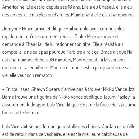
Américaine. Elle est ici depuis ses 18 ans. Elle a eu ChaseU, elle a eu
des amies, elle n’a plus eu d’amies. Maintenant elle est championne.
Jordynne Grace arrive et dit que Hail semble avoir compris plus
rapidement qu’elle comment réussir. Blake Monroe arrive et
demande à Thea Hail de lui redonner son titre. Elle a résisté au
compte, elle ne sait pas pourquoi l’arbitre a fait ça. Grace dit que Hail
est championne depuis 30 minutes, Monroe peut lui laisser son
moment et aller ailleurs. Monroe dit que c’est la pire journée de sa
vie, elle veut son rematch.
– En coulisses, Shawn Spears n’arrive pas à trouver Nikko Vance. Izzi
Dame trouve une figurine de Nikko Vance et dit que Tatum Paxley l’a
assurément kidnappé. Lola Vice dit que c’est de la faute de Izzi Dame
toute cette histoire.
Lola Vice voit Kelani Jordan qui installe ses choses. Jordan dit qu’elle
est de retour dans ce vestiaire, elle est la meilleure catcheuse de