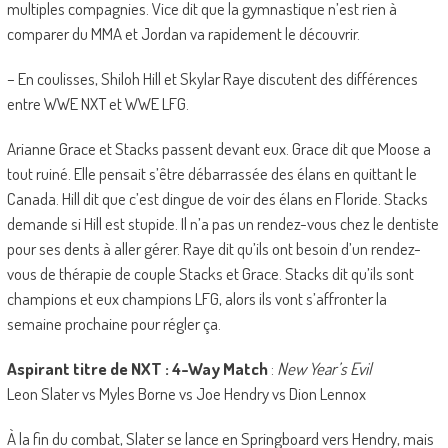
multiples compagnies. Vice dit que la gymnastique n’est rien à
comparer du MMA et Jordan va rapidement le découvrir.
– En coulisses, Shiloh Hill et Skylar Raye discutent des différences
entre WWE NXT et WWE LFG.
Arianne Grace et Stacks passent devant eux. Grace dit que Moose a
tout ruiné. Elle pensait s’être débarrassée des élans en quittant le
Canada. Hill dit que c’est dingue de voir des élans en Floride. Stacks
demande si Hill est stupide. Il n’a pas un rendez-vous chez le dentiste
pour ses dents à aller gérer. Raye dit qu’ils ont besoin d’un rendez-
vous de thérapie de couple Stacks et Grace. Stacks dit qu’ils sont
champions et eux champions LFG, alors ils vont s’affronter la
semaine prochaine pour régler ça.
Aspirant titre de NXT : 4-Way Match
:
New Year’s Evil
Leon Slater vs Myles Borne vs Joe Hendry vs Dion Lennox
À la fin du combat, Slater se lance en Springboard vers Hendry, mais