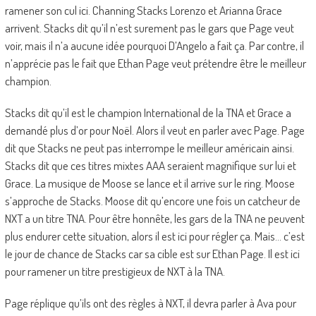
ramener son cul ici. Channing Stacks Lorenzo et Arianna Grace
arrivent. Stacks dit qu’il n’est surement pas le gars que Page veut
voir, mais il n’a aucune idée pourquoi D’Angelo a fait ça. Par contre, il
n’apprécie pas le fait que Ethan Page veut prétendre être le meilleur
champion.
Stacks dit qu’il est le champion International de la TNA et Grace a
demandé plus d’or pour Noël. Alors il veut en parler avec Page. Page
dit que Stacks ne peut pas interrompe le meilleur américain ainsi.
Stacks dit que ces titres mixtes AAA seraient magnifique sur lui et
Grace. La musique de Moose se lance et il arrive sur le ring. Moose
s’approche de Stacks. Moose dit qu’encore une fois un catcheur de
NXT a un titre TNA. Pour être honnête, les gars de la TNA ne peuvent
plus endurer cette situation, alors il est ici pour régler ça. Mais… c’est
le jour de chance de Stacks car sa cible est sur Ethan Page. Il est ici
pour ramener un titre prestigieux de NXT à la TNA.
Page réplique qu’ils ont des règles à NXT, il devra parler à Ava pour