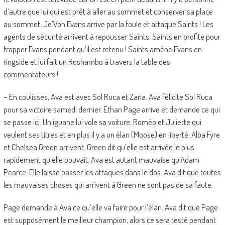
d’autre que lui qui est prêt à aller au sommet et conserver sa place
au sommet. Je’Von Evans arrive par la foule et attaque Saints ! Les
agents de sécurité arrivent à repousser Saints. Saints en profite pour
frapper Evans pendant qu’il est retenu ! Saints amène Evans en
ringside et lui fait un Roshambo à travers la table des
commentateurs !
– En coulisses, Ava est avec Sol Ruca et Zaria. Ava félicite Sol Ruca
pour sa victoire samedi dernier. Ethan Page arrive et demande ce qui
se passe ici. Un iguane lui vole sa voiture, Roméo et Juliette qui
veulent ses titres et en plus il y a un élan (Moose) en liberté. Alba Fyre
et Chelsea Green arrivent. Green dit qu’elle est arrivée le plus
rapidement qu’elle pouvait. Ava est autant mauvaise qu’Adam
Pearce. Elle laisse passer les attaques dans le dos. Ava dit que toutes
les mauvaises choses qui arrivent à Green ne sont pas de sa faute.
Page demande à Ava ce qu’elle va faire pour l’élan. Ava dit que Page
est supposément le meilleur champion, alors ce sera testé pendant