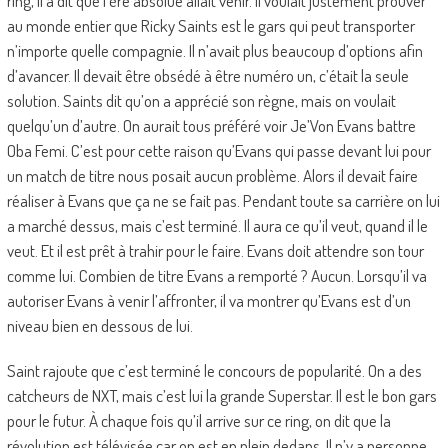
ring, il a dit que l’ère absolue allait venir. Il voulait justement prouver
au monde entier que Ricky Saints est le gars qui peut transporter
n’importe quelle compagnie. Il n’avait plus beaucoup d’options afin
d’avancer. Il devait être obsédé à être numéro un, c’était la seule
solution. Saints dit qu’on a apprécié son règne, mais on voulait
quelqu’un d’autre. On aurait tous préféré voir Je’Von Evans battre
Oba Femi. C’est pour cette raison qu’Evans qui passe devant lui pour
un match de titre nous posait aucun problème. Alors il devait faire
réaliser à Evans que ça ne se fait pas. Pendant toute sa carrière on lui
a marché dessus, mais c’est terminé. Il aura ce qu’il veut, quand il le
veut. Et il est prêt à trahir pour le faire. Evans doit attendre son tour
comme lui. Combien de titre Evans a remporté ? Aucun. Lorsqu’il va
autoriser Evans à venir l’affronter, il va montrer qu’Evans est d’un
niveau bien en dessous de lui.
Saint rajoute que c’est terminé le concours de popularité. On a des
catcheurs de NXT, mais c’est lui la grande Superstar. Il est le bon gars
pour le futur. À chaque fois qu’il arrive sur ce ring, on dit que la
révolution est télévisée car on est en plein dedans. Il n’y a personne