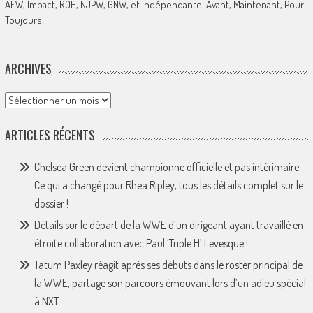
AEW, Impact, ROH, NJPW, GNW, et Indépendante. Avant, Maintenant, Pour
Toujours!
ARCHIVES
Archives
ARTICLES RÉCENTS
Chelsea Green devient championne officielle et pas intérimaire.
Ce qui a changé pour Rhea Ripley, tous les détails complet sur le
dossier !
Détails sur le départ de la WWE d’un dirigeant ayant travaillé en
étroite collaboration avec Paul ‘Triple H’ Levesque !
Tatum Paxley réagit après ses débuts dans le roster principal de
la WWE, partage son parcours émouvant lors d’un adieu spécial
à NXT