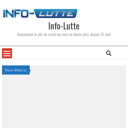
Skip
to
content
Info-Lutte
Simplement le site de catch qui vous en donne plus, depuis 25 ans!
Vous êtes ici