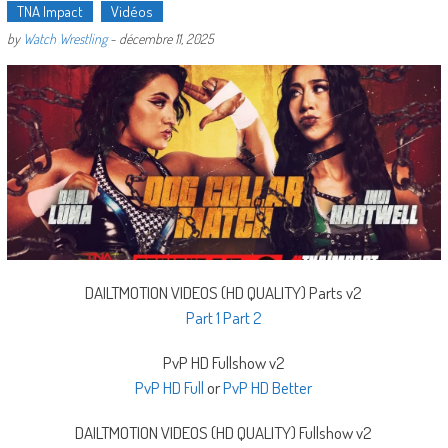
TNA Impact
Vidéos
by
Watch Wrestling
-
décembre 11, 2025
DAILTMOTION VIDEOS (HD QUALITY) Parts v2
Part 1
Part 2
PvP HD Fullshow v2
PvP HD Full
or
PvP HD Better
DAILTMOTION VIDEOS (HD QUALITY) Fullshow v2