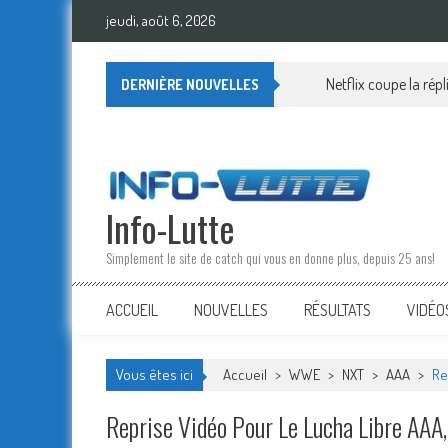
Skip
jeudi, août 6, 2026
to
content
Netflix coupe la rép
DERNIÈRE NOUVELLES
Info-Lutte
Simplement le site de catch qui vous en donne plus, depuis 25 ans!
ACCUEIL
NOUVELLES
RÉSULTATS
VIDÉO
Vous êtes ici
Accueil
>
WWE
>
NXT
>
AAA
>
Re
Reprise Vidéo Pour Le Lucha Libre AAA,