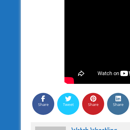
Share
Tweet
Share
Share
Watch Wrestling