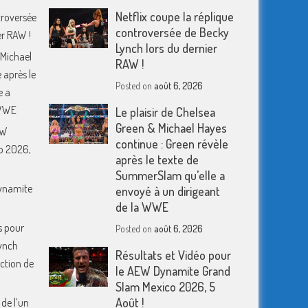
Netflix coupe la réplique
troversée
controversée de Becky
er RAW !
Lynch lors du dernier
 Michael
RAW !
 après le
Posted on
août 6, 2026
e a
 WWE
Le plaisir de Chelsea
Green & Michael Hayes
EW
continue : Green révèle
o 2026,
après le texte de
SummerSlam qu’elle a
Dynamite
envoyé à un dirigeant
de la WWE
s pour
Posted on
août 6, 2026
ynch
Résultats et Vidéo pour
action de
le AEW Dynamite Grand
Slam Mexico 2026, 5
Août !
 de l’un