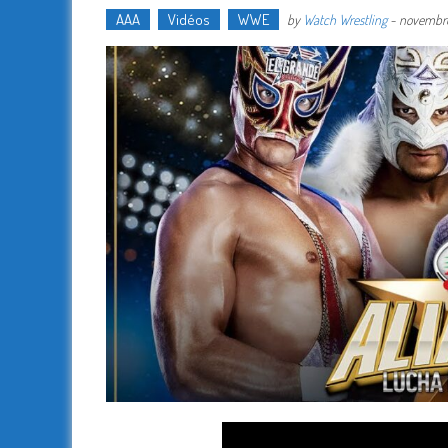
AAA
Vidéos
WWE
by
Watch Wrestling
-
novembre