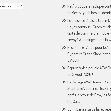
Netflix coupe la réplique con
de Becky Lynch lors du derni
Le plaisir de Chelsea Green &
Hayes continue : Green révèle
texte de SummerSlam qu’ell
envoyé à un dirigeant de la
Résultats et Vidéo pour le A
Dynamite Grand Slam Mexic
5 Août !
Reprise Vidéo pour le AEW 
du 5 Août 2026 !
Backstage WWE News : Plan
Stephanie Vaquer et Becky L
après le retour de Raw, la ré
Big Cass
John Cena a salué la retraite