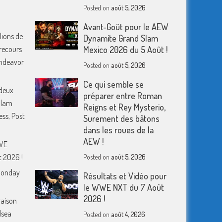
Posted on
août 5, 2026
Avant-Goût pour le AEW
lions de
Dynamite Grand Slam
 recours
Mexico 2026 du 5 Août !
 Endeavor
Posted on
août 5, 2026
Ce qui semble se
deux
préparer entre Roman
Slam
Reigns et Rey Mysterio,
ess, Post
Surement des bâtons
dans les roues de la
AEW !
WWE
 2026 !
Posted on
août 5, 2026
Monday
Résultats et Vidéo pour
le WWE NXT du 7 Août
2026 !
raison
lsea
Posted on
août 4, 2026