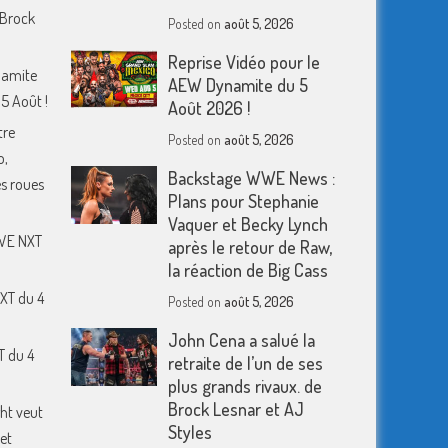
 Brock
Posted on
août 5, 2026
Reprise Vidéo pour le
namite
AEW Dynamite du 5
5 Août !
Août 2026 !
tre
Posted on
août 5, 2026
o,
Backstage WWE News :
s roues
Plans pour Stephanie
Vaquer et Becky Lynch
WWE NXT
après le retour de Raw,
la réaction de Big Cass
XT du 4
Posted on
août 5, 2026
John Cena a salué la
T du 4
retraite de l’un de ses
plus grands rivaux. de
Brock Lesnar et AJ
ht veut
Styles
et