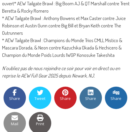
ouvert* AEW Tailgate Brawl : Big Boom AJ & QT Marshall contre Trent
Beretta & Rocky Romero
* AEW Tailgate Brawl : Anthony Bowens et Max Caster contre Juice
Robinson et Austin Gunn contre Big Bill et Bryan Keith contre The
Outrunners
* AEW Tailgate Brawl : Champions du Monde Trios CMLL Mistico &
Mascara Dorada, & Neon contre Kazuchika Okada & Hechicero &
Champion du Monde Poids Lourds IWGP Konosuke Takeshita
N’oubliez pas de nous rejoindre ce soir pour voir en direct ou en
reprise le AEW Full Gear 2025 depuis Newark, NJ.
Share
Tweet
Share
Share
Share
Mail
Print