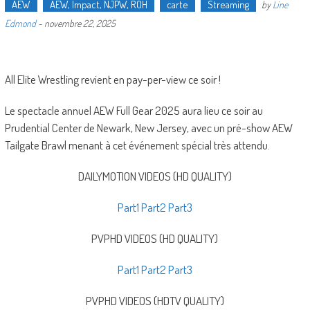
AEW
AEW, Impact, NJPW, ROH
carte
Streaming
by
Line
Edmond
-
novembre 22, 2025
All Elite Wrestling revient en pay-per-view ce soir !
Le spectacle annuel AEW Full Gear 2025 aura lieu ce soir au
Prudential Center de Newark, New Jersey, avec un pré-show AEW
Tailgate Brawl menant à cet événement spécial très attendu.
DAILYMOTION VIDEOS (HD QUALITY)
Part1
Part2
Part3
PVPHD VIDEOS (HD QUALITY)
Part1
Part2
Part3
PVPHD VIDEOS (HDTV QUALITY)