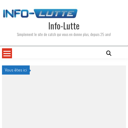
Skip
to
content
Info-Lutte
Simplement le site de catch qui vous en donne plus, depuis 25 ans!
Vous êtes ici