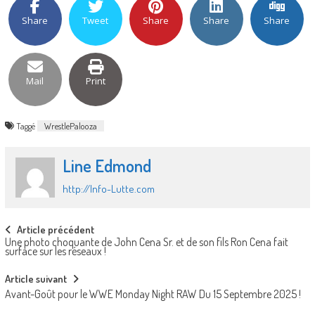
Share
Tweet
Share
Share
Share
Mail
Print
Taggé
WrestlePalooza
Line Edmond
http://Info-Lutte.com
Post
Article précédent
Une photo choquante de John Cena Sr. et de son fils Ron Cena fait
navigation
surface sur les réseaux !
Article suivant
Avant-Goût pour le WWE Monday Night RAW Du 15 Septembre 2025 !