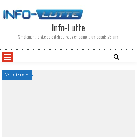
Skip
to
content
Info-Lutte
Simplement le site de catch qui vous en donne plus, depuis 25 ans!
Vous êtes ici