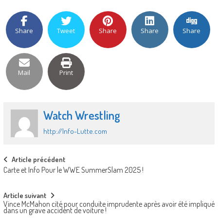
Share
Tweet
Share
Share
Share
Mail
Print
Watch Wrestling
http://Info-Lutte.com
Post
Article précédent
Carte et Info Pour le WWE SummerSlam 2025 !
navigation
Article suivant
Vince McMahon cité pour conduite imprudente après avoir été impliqué
dans un grave accident de voiture !