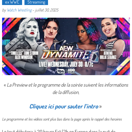
ex WWE
Streaming
by
Watch Wrestling
-
juillet 30, 2025
«
La Preview et le programme de la soirée suivent les informations
de la diffusion,
Cliquez ici pour sauter l’intro
»
Le programme et les vidéos sont plus bas dans la page après le rappel des horaires
Le tout débutera à 20 heure Est (2h en Europe dans la nuit de