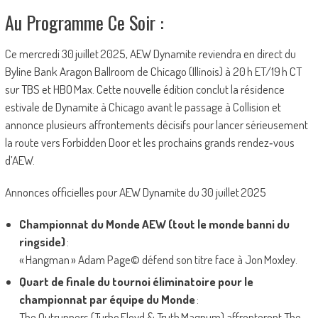
Au Programme Ce Soir :
Ce mercredi 30 juillet 2025, AEW Dynamite reviendra en direct du
Byline Bank Aragon Ballroom de Chicago (Illinois) à 20 h ET/19 h CT
sur TBS et HBO Max. Cette nouvelle édition conclut la résidence
estivale de Dynamite à Chicago avant le passage à Collision et
annonce plusieurs affrontements décisifs pour lancer sérieusement
la route vers Forbidden Door et les prochains grands rendez‑vous
d’AEW.
Annonces officielles pour AEW Dynamite du 30 juillet 2025
Championnat du Monde AEW (tout le monde banni du
ringside)
:
« Hangman » Adam Page© défend son titre face à Jon Moxley.
Quart de finale du tournoi éliminatoire pour le
championnat par équipe du Monde
:
The Outrunners (Turbo Floyd & Truth Magnum) affronteront The