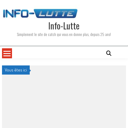
Skip
to
content
Info-Lutte
Simplement le site de catch qui vous en donne plus, depuis 25 ans!
Vous êtes ici