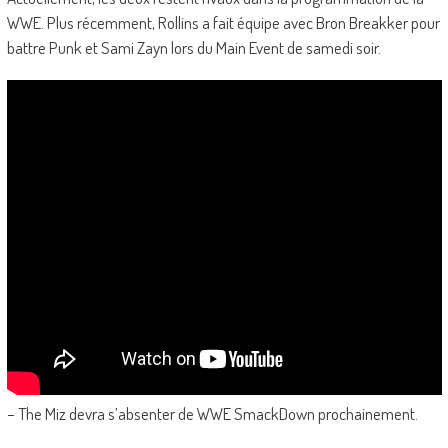
WWE. Plus récemment, Rollins a fait équipe avec Bron Breakker pour
battre Punk et Sami Zayn lors du Main Event de samedi soir.
– The Miz devra s’absenter de WWE SmackDown prochainement.