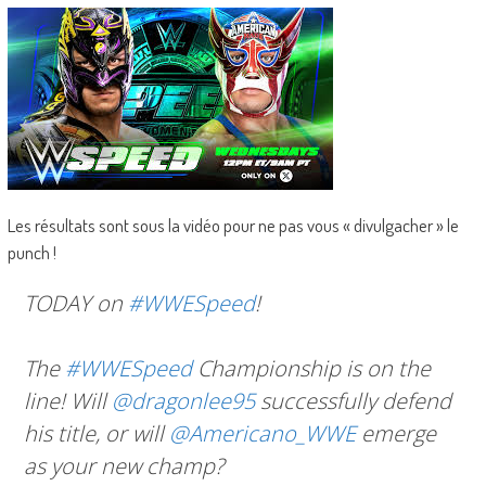
Les résultats sont sous la vidéo pour ne pas vous « divulgacher » le
punch !
TODAY on
#WWESpeed
!
The
#WWESpeed
Championship is on the
line! Will
@dragonlee95
successfully defend
his title, or will
@Americano_WWE
emerge
as your new champ?