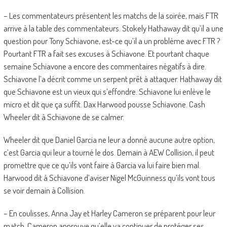
– Les commentateurs présentent les matchs de la soirée, mais FTR
arrive à la table des commentateurs. Stokely Hathaway dit qu’il a une
question pour Tony Schiavone, est-ce qu’il a un problème avec FTR ?
Pourtant FTR a fait ses excuses à Schiavone. Et pourtant chaque
semaine Schiavone a encore des commentaires négatifs à dire.
Schiavone l’a décrit comme un serpent prêt à attaquer. Hathaway dit
que Schiavone est un vieux qui s’effondre. Schiavone lui enlève le
micro et dit que ça suffit. Dax Harwood pousse Schiavone. Cash
Wheeler dit à Schiavone de se calmer.
Wheeler dit que Daniel Garcia ne leur a donné aucune autre option,
c’est Garcia qui leur a tourné le dos. Demain à AEW Collision, il peut
promettre que ce qu’ils vont faire à Garcia va lui faire bien mal.
Harwood dit à Schiavone d’aviser Nigel McGuinness qu’ils vont tous
se voir demain à Collision.
– En coulisses, Anna Jay et Harley Cameron se préparent pour leur
match. Cameron approuve qu’elle va continuer de protéger ses