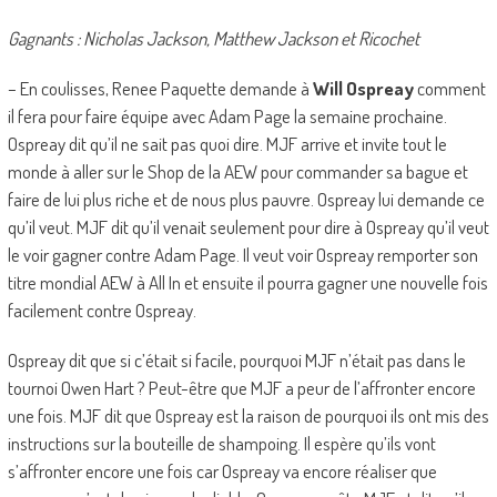
Gagnants : Nicholas Jackson, Matthew Jackson et Ricochet
– En coulisses, Renee Paquette demande à
Will Ospreay
comment
il fera pour faire équipe avec Adam Page la semaine prochaine.
Ospreay dit qu’il ne sait pas quoi dire. MJF arrive et invite tout le
monde à aller sur le Shop de la AEW pour commander sa bague et
faire de lui plus riche et de nous plus pauvre. Ospreay lui demande ce
qu’il veut. MJF dit qu’il venait seulement pour dire à Ospreay qu’il veut
le voir gagner contre Adam Page. Il veut voir Ospreay remporter son
titre mondial AEW à All In et ensuite il pourra gagner une nouvelle fois
facilement contre Ospreay.
Ospreay dit que si c’était si facile, pourquoi MJF n’était pas dans le
tournoi Owen Hart ? Peut-être que MJF a peur de l’affronter encore
une fois. MJF dit que Ospreay est la raison de pourquoi ils ont mis des
instructions sur la bouteille de shampoing. Il espère qu’ils vont
s’affronter encore une fois car Ospreay va encore réaliser que