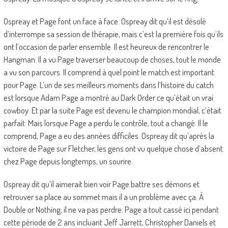
Ospreay et Page font un face à face. Ospreay dit qu’il est désolé
d’interrompe sa session de thérapie, mais c’est la première fois qu’ils
ont l’occasion de parler ensemble. Il est heureux de rencontrer le
Hangman. Il a vu Page traverser beaucoup de choses, tout le monde
a vu son parcours. Il comprend à quel point le match est important
pour Page. L’un de ses meilleurs moments dans l’histoire du catch
est lorsque Adam Page a montré au Dark Order ce qu’était un vrai
cowboy. Et par la suite Page est devenu le champion mondial, c’était
parfait. Mais lorsque Page a perdu le contrôle, tout a changé. Il le
comprend, Page a eu des années difficiles. Ospreay dit qu’après la
victoire de Page sur Fletcher, les gens ont vu quelque chose d’absent
chez Page depuis longtemps, un sourire.
Ospreay dit qu’il aimerait bien voir Page battre ses démons et
retrouver sa place au sommet mais il a un problème avec ça. À
Double or Nothing, il ne va pas perdre. Page a tout cassé ici pendant
cette période de 2 ans incluant Jeff Jarrett, Christopher Daniels et