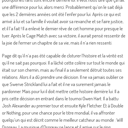
une différence pour lui, alors merci. Probablement qu’on le sait déjà
que les 2 dernières années ont été l’enfer pour lui. Après ce qui est
arrivé à lui et sa famille il voulait avoir sa revanche et se faire justice,
et il l’a fait ! Il a enlevé le dernier rêve de cet homme pour presque le
tuer. Après le Cage Match avec sa victoire, il aurait pensé ressentir de
la joie de fermer un chapitre de sa vie, mais il n’a rien ressenti.
Page dit qu’il n’a pas été capable de cloturer l’histoire et la vérité est
qu’il ne sait pas pourquoi. Il a lâché cette colère sur tout le monde qui
était sur son chemin, mais au final il a seulement détruit toutes ses
relations. Alors il a dû prendre une décision. Il ne va jamais oublier ce
que Swerve Strickland lui a fait et il ne va surement jamais le
pardonner. Mais pour lui il doit mettre cette histoire derrière lui. Il a
pris cette décision en entrant dans le tournoi Owen Hart. Il a battu
Josh Alexander au premier tour et ensuite Kyle Fletcher. Et à Double
or Nothing, pour une chance pour le titre mondial, il va affronter
quelqu’un qui est décrit comme le meilleur catcheur au monde : Will
Ospreay. La musique d’Ospreay se lance et il arrive sur le ring.