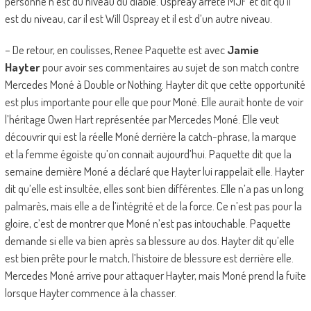
personne n’est du niveau du diable. Ospreay arrête MJF et dit qu’il
est du niveau, car il est Will Ospreay et il est d’un autre niveau.
– De retour, en coulisses, Renee Paquette est avec
Jamie
Hayter
pour avoir ses commentaires au sujet de son match contre
Mercedes Moné à Double or Nothing. Hayter dit que cette opportunité
est plus importante pour elle que pour Moné. Elle aurait honte de voir
l’héritage Owen Hart représentée par Mercedes Moné. Elle veut
découvrir qui est la réelle Moné derrière la catch-phrase, la marque
et la femme égoïste qu’on connait aujourd’hui. Paquette dit que la
semaine dernière Moné a déclaré que Hayter lui rappelait elle. Hayter
dit qu’elle est insultée, elles sont bien différentes. Elle n’a pas un long
palmarès, mais elle a de l’intégrité et de la force. Ce n’est pas pour la
gloire, c’est de montrer que Moné n’est pas intouchable. Paquette
demande si elle va bien après sa blessure au dos. Hayter dit qu’elle
est bien prête pour le match, l’histoire de blessure est derrière elle.
Mercedes Moné arrive pour attaquer Hayter, mais Moné prend la fuite
lorsque Hayter commence à la chasser.