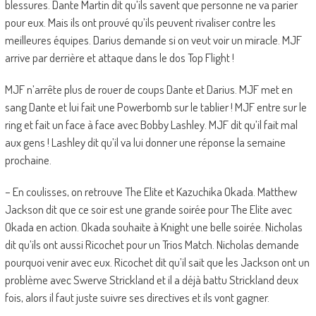
blessures. Dante Martin dit qu’ils savent que personne ne va parier
pour eux. Mais ils ont prouvé qu’ils peuvent rivaliser contre les
meilleures équipes. Darius demande si on veut voir un miracle. MJF
arrive par derrière et attaque dans le dos Top Flight !
MJF n’arrête plus de rouer de coups Dante et Darius. MJF met en
sang Dante et lui fait une Powerbomb sur le tablier ! MJF entre sur le
ring et fait un face à face avec Bobby Lashley. MJF dit qu’il fait mal
aux gens ! Lashley dit qu’il va lui donner une réponse la semaine
prochaine.
– En coulisses, on retrouve The Elite et Kazuchika Okada. Matthew
Jackson dit que ce soir est une grande soirée pour The Elite avec
Okada en action. Okada souhaite à Knight une belle soirée. Nicholas
dit qu’ils ont aussi Ricochet pour un Trios Match. Nicholas demande
pourquoi venir avec eux. Ricochet dit qu’il sait que les Jackson ont un
problème avec Swerve Strickland et il a déjà battu Strickland deux
fois, alors il faut juste suivre ses directives et ils vont gagner.