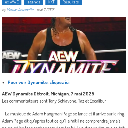
ex WWE
legends
NXT
Résultats
by
Mattias Antoinette
-
mai 7, 2025
Pour voir Dynamite, cliquez ici
AEW Dynamite Détroit, Michigan, 7 mai 2025
Les commentateurs sont Tony Schiavone, Taz et Excalibur.
– La musique de Adam Hangman Page se lance et il arrive sur le ring.
Adam Page dit qu’après tout ce qu’il a fait il ne comprendra jamais
pourquoi les fans sont encore derrière lui. Il veut nous dire que ça fait