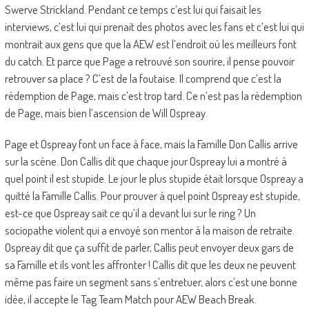
Swerve Strickland. Pendant ce temps c’est lui qui faisait les
interviews, c’est lui qui prenait des photos avec les fans et c’est lui qui
montrait aux gens que que la AEW est l’endroit où les meilleurs font
du catch. Et parce que Page a retrouvé son sourire, il pense pouvoir
retrouver sa place ? C’est de la foutaise. Il comprend que c’est la
rédemption de Page, mais c’est trop tard. Ce n’est pas la rédemption
de Page, mais bien l’ascension de Will Ospreay.
Page et Ospreay font un face à face, mais la Famille Don Callis arrive
sur la scène. Don Callis dit que chaque jour Ospreay lui a montré à
quel point il est stupide. Le jour le plus stupide était lorsque Ospreay a
quitté la Famille Callis. Pour prouver à quel point Ospreay est stupide,
est-ce que Ospreay sait ce qu’il a devant lui sur le ring ? Un
sociopathe violent qui a envoyé son mentor à la maison de retraite.
Ospreay dit que ça suffit de parler, Callis peut envoyer deux gars de
sa Famille et ils vont les affronter ! Callis dit que les deux ne peuvent
même pas faire un segment sans s’entretuer, alors c’est une bonne
idée, il accepte le Tag Team Match pour AEW Beach Break.