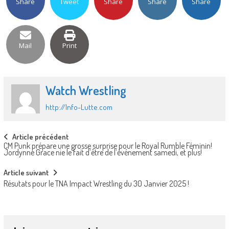
Share
Tweet
Share
Share
Share
Mail
Print
Watch Wrestling
http://Info-Lutte.com
Post
Article précédent
CM Punk prépare une grosse surprise pour le Royal Rumble Féminin!
navigation
Jordynne Grace nie le fait d’être de l’événement samedi, et plus!
Article suivant
Résutats pour le TNA Impact Wrestling du 30 Janvier 2025 !