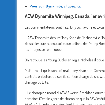
Pour voir Dynamite, cliquez ici.
AEW Dynamite Winnipeg, Canada, 1er avr
Les commentateurs sont Taz, Tony Schiavone et Excali
– AEW Dynamite débute Tony Khan de Jacksonville. Tony
de sa blessure au cou suite aux actions des Young Buc
les images se font couper.
On retrouve les Young Bucks en régie. Nicholas dit qu
Matthew dit qu’ils sont ici, mais Tony Khan non. Comme
contrats en béton. Ce soir ils sont en charge du sho
d’image du Elite.
– Le champion mondial AEW Swerve Strickland arrive sur 
semaine. C’est le genre de champion que la AEW mérite et
AEW mérite mieux que des égoïstes, des gosses comme d