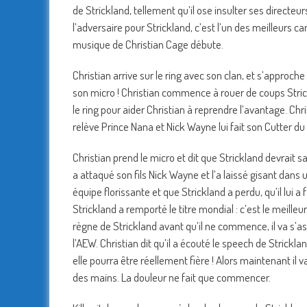
de Strickland, tellement qu’il ose insulter ses directeur
l’adversaire pour Strickland, c’est l’un des meilleurs 
musique de Christian Cage débute.
Christian arrive sur le ring avec son clan, et s’approch
son micro ! Christian commence à rouer de coups Strick
le ring pour aider Christian à reprendre l’avantage. Chr
relève Prince Nana et Nick Wayne lui fait son Cutter du 
Christian prend le micro et dit que Strickland devrait s
a attaqué son fils Nick Wayne et l’a laissé gisant dans
équipe florissante et que Strickland a perdu, qu’il lui a
Strickland a remporté le titre mondial : c’est le meille
règne de Strickland avant qu’il ne commence, il va s’a
l’AEW. Christian dit qu’il a écouté le speech de Strickla
elle pourra être réellement fière ! Alors maintenant il 
des mains. La douleur ne fait que commencer.