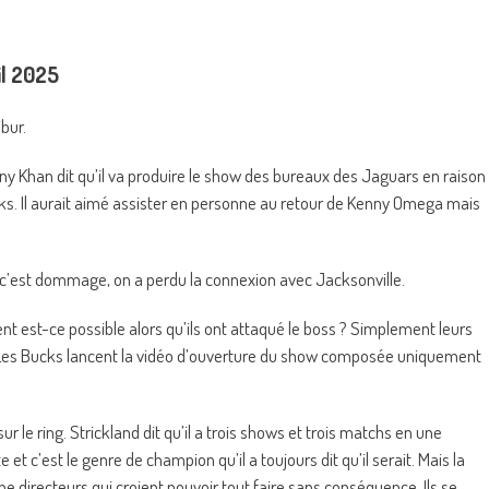
il 2025
bur.
 Khan dit qu’il va produire le show des bureaux des Jaguars en raison
ks. Il aurait aimé assister en personne au retour de Kenny Omega mais
e c’est dommage, on a perdu la connexion avec Jacksonville.
nt est-ce possible alors qu’ils ont attaqué le boss ? Simplement leurs
w. Les Bucks lancent la vidéo d’ouverture du show composée uniquement
le ring. Strickland dit qu’il a trois shows et trois matchs en une
 c’est le genre de champion qu’il a toujours dit qu’il serait. Mais la
irecteurs qui croient pouvoir tout faire sans conséquence. Ils se