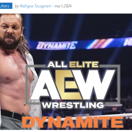
ultats
by
Rodrigue Tousignant
-
mai 1, 2024