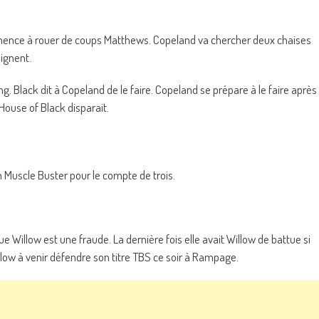
mmence à rouer de coups Matthews. Copeland va chercher deux chaises
ignent.
ng. Black dit à Copeland de le faire. Copeland se prépare à le faire après
 House of Black disparait.
un Muscle Buster pour le compte de trois.
e Willow est une fraude. La dernière fois elle avait Willow de battue si
llow à venir défendre son titre TBS ce soir à Rampage.