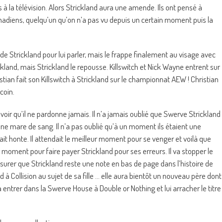
s à la télévision. Alors Strickland aura une amende. Ils ont pensé à
canadiens, quelqu’un qu’on n’a pas vu depuis un certain moment puis la
e de Strickland pour lui parler, mais le frappe finalement au visage avec
land, mais Strickland le repousse. Killswitch et Nick Wayne entrent sur
istian fait son Killswitch à Strickland sur le championnat AEW ! Christian
coin.
avoir qu’il ne pardonne jamais. Il n’a jamais oublié que Swerve Strickland
 une mare de sang. Il n’a pas oublié qu’à un moment ils étaient une
 fait honte. Il attendait le meilleur moment pour se venger et voilà que
ur moment pour faire payer Strickland pour ses erreurs. Il va stopper le
ssurer que Strickland reste une note en bas de page dans l’histoire de
nd à Collision au sujet de sa fille … elle aura bientôt un nouveau père dont
va entrer dans la Swerve House à Double or Nothing et lui arracher le titre