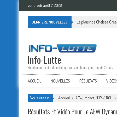
Skip
vendredi, août 7, 2026
to
content
Le plaisir de Chelsea Gre
DERNIÈRE NOUVELLES
Info-Lutte
Simplement le site de catch qui vous en donne plus, depuis 25 ans!
ACCUEIL
NOUVELLES
RÉSULTATS
VIDÉO
Vous êtes ici
Accueil
>
AEW, Impact, NJPW, ROH
>
Résultats Et Vidéo Pour Le AEW Dynami