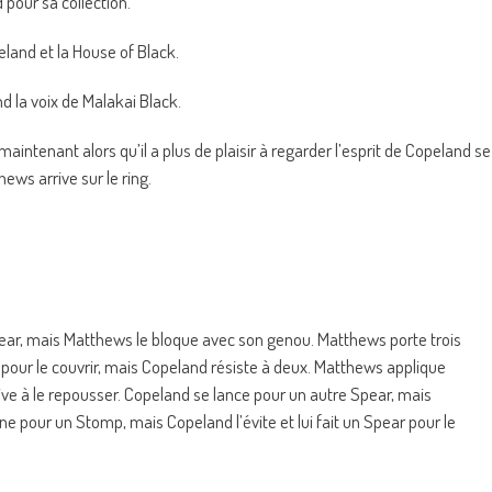
pour sa collection.
eland et la House of Black.
d la voix de Malakai Black.
intenant alors qu’il a plus de plaisir à regarder l’esprit de Copeland se
ews arrive sur le ring.
ear, mais Matthews le bloque avec son genou. Matthews porte trois
our le couvrir, mais Copeland résiste à deux. Matthews applique
ve à le repousser. Copeland se lance pour un autre Spear, mais
e pour un Stomp, mais Copeland l’évite et lui fait un Spear pour le