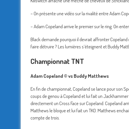
Killswitch arrache une mèche de cheveux de Strickland 
– On présente une vidéo sur la rivalité entre Adam Cop
– Adam Copeland arrive le premier sur le ring. On enten
Black demande pourquoi il devrait affronter Copeland ma
faire détruire ? Les lumières s’éteignent et Buddy Matth
Championnat TNT
Adam Copeland © vs Buddy Matthews
En fin de championnat, Copeland se lance pour son Sp
coups de genou à Copeland et lui fait un Jackhammer p
directement un Cross Face sur Copeland. Copeland arri
Matthews le bloque et lui fait un TKO. Matthews enchain
compte de trois.