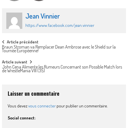
Jean Vinnier
https://www.facebook.com/jean.vinnier
Post
Article précédent
Braun Stroman va Remplacer Dean Ambrose avec le Shield sur la
navigation
Tournée Européenne!
Article suivant
John Cena Alimente les Rumeurs Concernant son Possible Match lors
de WrestleMania VIII (35)
Laisser un commentaire
Vous devez
vous connecter
pour publier un commentaire.
Social connect: