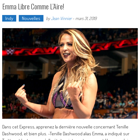
Emma Libre Comme L’Aire!
Indy
Nouvelles
by
Jean Vinnier
-
mars 31, 2019
Dans cet Express, apprenez la dernière nouvelle concernant Tenille
Dashwood, et bien plus. -Tenille Dashwood alias Emma, a indiqué sur