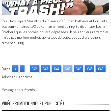
Résultats Impact Wrestling du 29 mars 2019! Josh Mathews et Don Callis
aux commentaires. LAX et Konnan arrivent au ring, ils disent aux Lucha
Brothers que les bornes ont été dépassées, ils veulent leur rematch et
il n'y a pas meilleur endroit qu'ici tout de suite. Les Lucha Brothers
arrivent au ring
Pages:
«
1
...
642
643
644
645
646
647
648
...
Posts
Articles plus anciens
navigation
Messages plus récents
VIDÉO PROMOTIONNEL ET PUBLICITÉ !