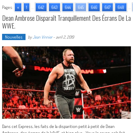
Pages:
«
1
...
642
643
644
645
646
647
648
...
Dean Ambrose Disparaît Tranquillement Des Écrans De La
WWE.
Nouvelles
by
Jean Vinnier
-
avril 2, 2019
Dans cet Express, les faits de la disparition petit à petit de Dean
Ambrose, des écrans de la WWE, et bien plus. -Vous le savez, cela fait