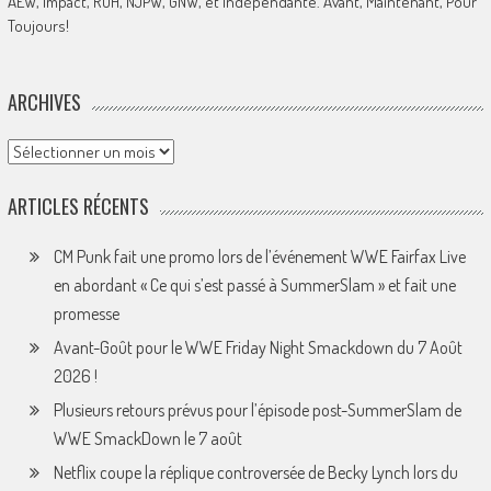
AEW, Impact, ROH, NJPW, GNW, et Indépendante. Avant, Maintenant, Pour
Toujours!
ARCHIVES
Archives
ARTICLES RÉCENTS
CM Punk fait une promo lors de l’événement WWE Fairfax Live
en abordant « Ce qui s’est passé à SummerSlam » et fait une
promesse
Avant-Goût pour le WWE Friday Night Smackdown du 7 Août
2026 !
Plusieurs retours prévus pour l’épisode post-SummerSlam de
WWE SmackDown le 7 août
Netflix coupe la réplique controversée de Becky Lynch lors du