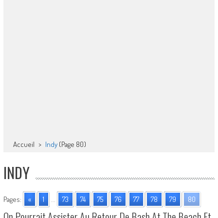
Accueil
>
Indy
(Page 80)
INDY
Pages:
«
1
...
73
74
75
76
77
78
79
80
On Pourrait Assister Au Retour De Bash At The Beach Et