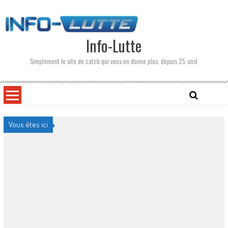
Skip
to
content
Info-Lutte
Simplement le site de catch qui vous en donne plus, depuis 25 ans!
Vous êtes ici