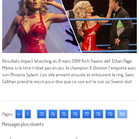
Résultats Impact Wrestling du 8 mars 2019! Rich Swann def. Ethan Page
Même si le titre n'était pas en jeu, le champion X-Division l'emporte avec
son Phoenix Splash. Les oVe arrivent ensuite et entourent le ring. Sami
Callihan prend le micro pour dire que ce soir est le soir où Swann doit
Pages:
«
1
...
73
74
75
76
77
78
79
80
Posts
Messages plus récents
navigation