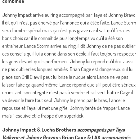
combinée
Johnny Impact arrive au ring accompagné par Taya et Johnny Bravo.
Il dit qu’il n’est pas énervé par l’annonce qui a étée faite. Lance Storm
sera l’arbitre spécial mais ça n’est pas grave car il sait qu’il fera les
bons choix car il le connaît de puis longtemps vu qu’il a été son
entraineur. Lance Storm arrive au ring, il dit Johnny de ne pas oublier
ces conseils qu’il lui a donné dans son école, il faut toujours respecter
les gens devant qui ils performent. Johnny lui répond qu’il doit aussi
ne pas oublier les longues amitiés. Brian Cage est dangereux, si il lui
place son Drill Claw il peut lui brise la nuque alors Lance ne va pas
laisser faire ça quand même. Lance répond que si il peut être sérieux
un instant, son intégrité n’est pas à vendre et si il veut battre Cage il
va devoir le faire tout seul. Johnny le prend par le bras, Lance le
repousse et Taya lui met une gifle. Johnny tente de frapper Lance
mais il esquive et le frappe d’un superkick.
Johnny Impact & Lucha Brothers
accompagnés par Taya
Valkyrie et Johnny Bravo
vs Brian Cage & LAX
accompagnés