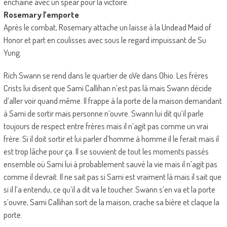
enchaîne avec un spear pour la victoire.
Rosemary l’emporte
Après le combat, Rosemary attache un laisse à la Undead Maid of
Honor et part en coulisses avec sous le regard impuissant de Su
Yung.
Rich Swann se rend dans le quartier de oVe dans Ohio. Les frères
Crists lui disent que Sami Callihan n’est pas là mais Swann décide
d’aller voir quand même. Il frappe à la porte de la maison demandant
à Sami de sortir mais personne n’ouvre. Swann lui dit qu’il parle
toujours de respect entre frères mais il n’agit pas comme un vrai
frère. Si il doit sortir et lui parler d’homme à homme il le ferait mais il
est trop lâche pour ça. Il se souvient de tout les moments passés
ensemble où Sami lui à probablement sauvé la vie mais il n’agit pas
comme il devrait. Il ne sait pas si Sami est vraiment là mais il sait que
si il l’a entendu, ce qu’il a dit va le toucher. Swann s’en va et la porte
s’ouvre, Sami Callihan sort de la maison, crache sa bière et claque la
porte.