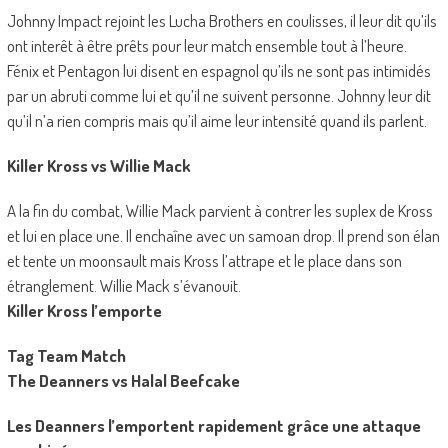
Johnny Impact rejoint les Lucha Brothers en coulisses, il leur dit qu’ils
ont interêt à être prêts pour leur match ensemble tout à l’heure.
Fénix et Pentagon lui disent en espagnol qu’ils ne sont pas intimidés
par un abruti comme lui et qu’il ne suivent personne. Johnny leur dit
qu’il n’a rien compris mais qu’il aime leur intensité quand ils parlent.
Killer Kross vs Willie Mack
A la fin du combat, Willie Mack parvient à contrer les suplex de Kross
et lui en place une. Il enchaîne avec un samoan drop. Il prend son élan
et tente un moonsault mais Kross l’attrape et le place dans son
étranglement. Willie Mack s’évanouit.
Killer Kross l’emporte
Tag Team Match
The Deanners vs Halal Beefcake
Les Deanners l’emportent rapidement grâce une attaque