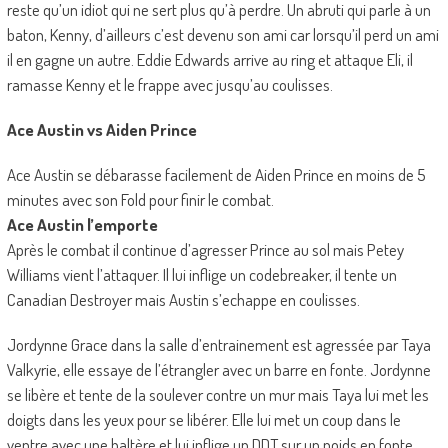
reste qu’un idiot qui ne sert plus qu’à perdre. Un abruti qui parle à un
baton, Kenny, d’ailleurs c’est devenu son ami car lorsqu’il perd un ami
il en gagne un autre. Eddie Edwards arrive au ring et attaque Eli, il
ramasse Kenny et le frappe avec jusqu’au coulisses.
Ace Austin vs Aiden Prince
Ace Austin se débarasse facilement de Aiden Prince en moins de 5
minutes avec son Fold pour finir le combat.
Ace Austin l’emporte
Après le combat il continue d’agresser Prince au sol mais Petey
Williams vient l’attaquer. Il lui inflige un codebreaker, il tente un
Canadian Destroyer mais Austin s’echappe en coulisses.
Jordynne Grace dans la salle d’entrainement est agressée par Taya
Valkyrie, elle essaye de l’étrangler avec un barre en fonte. Jordynne
se libère et tente de la soulever contre un mur mais Taya lui met les
doigts dans les yeux pour se libérer. Elle lui met un coup dans le
ventre avec une haltère et lui inflige un DDT sur un poids en fonte