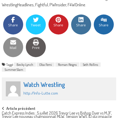
WrestlingHeadlines, Fightful, PWInsider, F4WOnline.
Share
Tweet
Share
Share
Share
Mail
Print
Taggé
Becky Lynch
Oba Femi
Roman Reigns
Seth Rollins
SummerSlam
Watch Wrestling
http://Info-Lutte.com
Post
Article précédent
Catch Express Indies : 5 juillet 2026 Trevor Lee vs Bishop Dyer vs MJF,
Trevor Lee nouveau championnat MLW, Tension WWE ID qui impacte