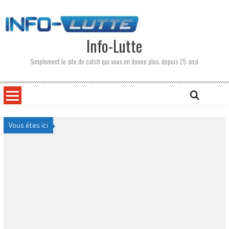
Skip
to
content
Info-Lutte
Simplement le site de catch qui vous en donne plus, depuis 25 ans!
Vous êtes ici